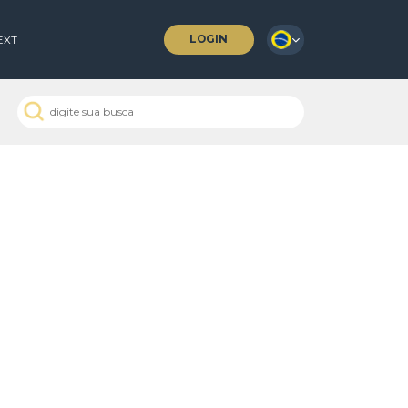
LOGIN
 COFFEES
NEXT
 Passados