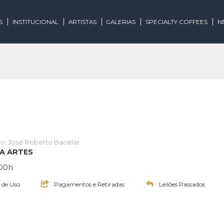
EGORIAS
INSTITUCIONAL
ARTISTAS
GALERIAS
SPECIALTY
Leiloeiro: José Roberto Bacelar
E INOVA ARTES
às 20:00h
Termos de Uso
Pagamentos e Retiradas
Leilões