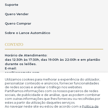
Suporte
Quero Vender
Quero Comprar
Sobre o Lance Automático
CONTATO
Horário de Atendimento:
das 12:30h às 17:30h, das 19:00h às 22:00h e em plantão
durante os leilões.
E-mail:
sac@iarremate.com
Utilizamos cookies para melhorar a experiência do utilizador,
ONDE ESTAMOS
personalizar conteúdo e anúncios, fornecer funcionalidades
de redes sociais e analisar o tráfego nos websites.
Partilhamos informações com os nossos parceiros de redes
R. Heitor Modesto, 28 - Estação São Lourenço - MG
sociais, de publicidade e de análise, que as podem combinar
CEP: 37470-000
com outras informações que lhes forneceu ou recolhidas por
estes a partir da utilização daqueles serviços.
Ao navegar neste site eu estou de acordo com a
Política de