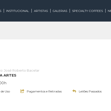
EGORIAS
INSTITUCIONAL
ARTISTAS
GALERIAS
SPECIALTY
Leiloeiro: José Roberto Bacelar
E INOVA ARTES
às 20:00h
Termos de Uso
Pagamentos e Retiradas
Leilões