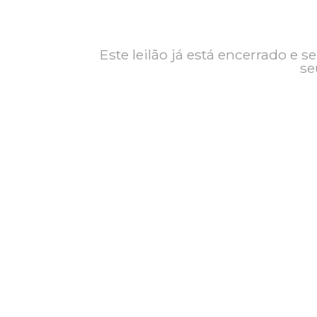
Contato
Exposição
Imprimir catálogo
Este leilão já está encerrad