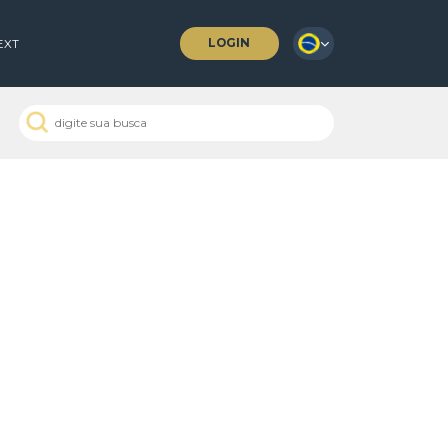
LOGIN
 COFFEES
NEXT
 Passados