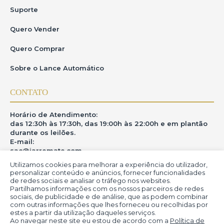
Suporte
Quero Vender
Quero Comprar
Sobre o Lance Automático
CONTATO
Horário de Atendimento:
das 12:30h às 17:30h, das 19:00h às 22:00h e em plantão
durante os leilões.
E-mail:
sac@iarremate.com
Utilizamos cookies para melhorar a experiência do utilizador,
ONDE ESTAMOS
personalizar conteúdo e anúncios, fornecer funcionalidades
de redes sociais e analisar o tráfego nos websites.
Partilhamos informações com os nossos parceiros de redes
R. Heitor Modesto, 28 - Estação São Lourenço - MG
sociais, de publicidade e de análise, que as podem combinar
CEP: 37470-000
com outras informações que lhes forneceu ou recolhidas por
estes a partir da utilização daqueles serviços.
Ao navegar neste site eu estou de acordo com a
Política de