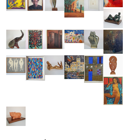
•Arcar com as obrigações assumidas ao realizar
lances,inclusive o pagamento dos lotes arrematados.Em caso
de desistência,o usuário estásujeito ao pagamento de uma
taxa de administração,comissão do leiloeiro e multa de
20%devidaàgaleria e 10%devida ao iArremate.
•Rejeição de procuração:O iArremate não reconhece a
validade de procurações privadas ou informais para o acesso e
uso da plataforma.O acessoérestrito ao próprio
usuário,queéexclusivamente responsável por suas ações e
lances realizados no sistema.Somente seráaceita procuração
por instrumento públicos,formalizada em Cartório,com
poderes específicos para representação no leilão,e esta
deveráser apresentada com antecedência mínima de 48
horas antes do pregão ou do lance,para que possa ser
validada e registrada pela equipe do iArremate.Caso a
procuração não seja apresentada dentro do prazo
estipulado,o acesso ao sistema seránegado ao procurador.
A inadimplência resultaráem sanções previstas no edital do
leilão e a exclusão definitiva do sistema do iArremate.
7.Responsabilidade do iArremate
O iArremate se compromete a cumprir todas as legislações
aplicáveis sobre o uso correto dos dados pessoais dos
usuários,protegendo sua privacidade e garantindo os direitos
conferidos pela LGPD.
O iArremate não se responsabiliza por
interrupções,instabilidades ou quedas de conexão na internet
durante a transmissão dos leilões.Estes são riscos
inerentesàescolha do meio digital de participação e estão