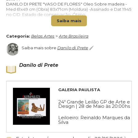
DANILO DI PRETE "VASO DE FLORES" Oleo Sobre madeira -
Med 61x49 cm (Obra) 83x71cm (Moldura) -Assinado e Dat 1945
no CID. Estado de conservação: Ótimo.
Saiba mais
Categoria:
Belas Artes
>
Arte Brasileira
Saiba mais sobre
Danilo di Prete
Danilo di Prete
GALERIA PAULISTA
24º Grande Leilão GP de Arte e
Design | 28 de Maio às 20:00hs
Leiloeiro: Reinaldo Marques da
Silva