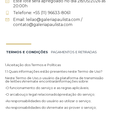
Este lote será apregoado no dia 28/05/2026 às
20:00h
Telefone: +55 (11) 96633-8061
Email: leilao@galeriapaulista.com /
contato@galeriapaulista.com
TERMOS E CONDIÇÕES
PAGAMENTOS E RETIRADAS
1.Aceitação dos Termos e Políticas
1.1.Quais informações estão presentes neste Termo de Uso?
Neste Termo de Uso,o usuário da plataforma de transmissão
de leilões iArremate encontraráinformações sobre:
•O funcionamento do serviço e as regras aplicáveis;
•O arcabouço legal relacionadoàprestação do serviço;
•As responsabilidades do usuário ao utilizar o serviço;
•As responsabilidades do iArremate ao prover o serviço;