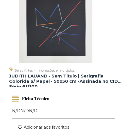
9
Belas Artes
>
Impressões e multiplos
JUDITH LAUAND - Sem Titulo | Serigrafia
Colorida S/ Papel - 50x50 cm -Assinada no CID -
Série 61/100
Ficha Técnica
N/D
N/D
N/D
Adicionar aos favoritos