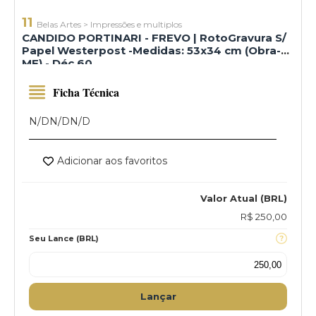
11
Belas Artes
>
Impressões e multiplos
CANDIDO PORTINARI - FREVO | RotoGravura S/
Papel Westerpost -Medidas: 53x34 cm (Obra-
ME) - Déc 60
Ficha Técnica
N/D
N/D
N/D
Adicionar aos favoritos
Valor Atual (BRL)
R$ 250,00
Seu Lance (BRL)
Lançar