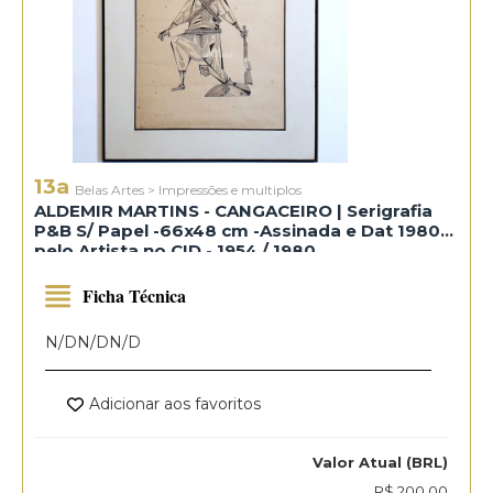
13a
Belas Artes
>
Impressões e multiplos
ALDEMIR MARTINS - CANGACEIRO | Serigrafia
P&B S/ Papel -66x48 cm -Assinada e Dat 1980
pelo Artista no CID - 1954 / 1980
Ficha Técnica
N/D
N/D
N/D
Adicionar aos favoritos
Valor Atual (BRL)
R$ 200,00