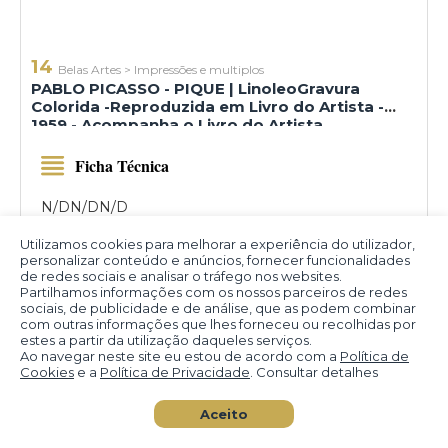
14
Belas Artes
>
Impressões e multiplos
PABLO PICASSO - PIQUE | LinoleoGravura
Colorida -Reproduzida em Livro do Artista -
1959 - Acompanha o Livro do Artista
Ficha Técnica
N/D
N/D
N/D
Utilizamos cookies para melhorar a experiência do utilizador,
personalizar conteúdo e anúncios, fornecer funcionalidades
Adicionar aos favoritos
de redes sociais e analisar o tráfego nos websites.
Partilhamos informações com os nossos parceiros de redes
sociais, de publicidade e de análise, que as podem combinar
Valor Atual (BRL)
com outras informações que lhes forneceu ou recolhidas por
estes a partir da utilização daqueles serviços.
R$ 2.000,00
Ao navegar neste site eu estou de acordo com a
Política de
Cookies
e a
Política de Privacidade
. Consultar detalhes
Seu Lance (BRL)
Aceito