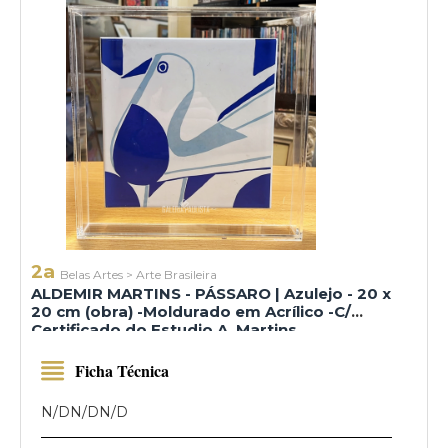
2a
Belas Artes
>
Arte Brasileira
ALDEMIR MARTINS - PÁSSARO | Azulejo - 20 x
20 cm (obra) -Moldurado em Acrílico -C/
Certificado do Estudio A. Martins
Ficha Técnica
N/D
N/D
N/D