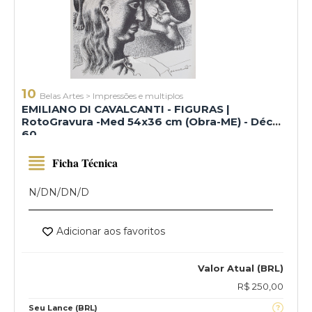
10
Belas Artes
>
Impressões e multiplos
EMILIANO DI CAVALCANTI - FIGURAS |
RotoGravura -Med 54x36 cm (Obra-ME) - Déc
60
Ficha Técnica
N/D
N/D
N/D
Adicionar aos favoritos
Valor Atual (BRL)
R$ 250,00
Seu Lance (BRL)