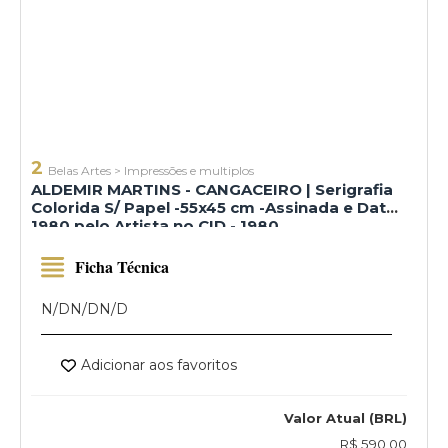
2
Belas Artes
>
Impressões e multiplos
ALDEMIR MARTINS - CANGACEIRO | Serigrafia
Colorida S/ Papel -55x45 cm -Assinada e Dat
1980 pelo Artista no CID - 1980
Ficha Técnica
N/D
N/D
N/D
Adicionar aos favoritos
Valor Atual (BRL)
R$ 590,00