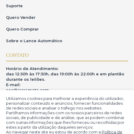
Suporte
Quero Vender
Quero Comprar
Sobre o Lance Automático
CONTATO
Horário de Atendimento:
das 12:30h às 17:30h, das 19:00h às 22:00h e em plantão
durante os leilões.
E-mail:
sac@iarremate.com
Utilizamos cookies para melhorar a experiência do utilizador,
ONDE ESTAMOS
personalizar conteúdo e anúncios, fornecer funcionalidades
de redes sociais e analisar o tráfego nos websites.
Partilhamos informações com os nossos parceiros de redes
R. Heitor Modesto, 28 - Estação São Lourenço - MG
sociais, de publicidade e de análise, que as podem combinar
CEP: 37470-000
com outras informações que lhes forneceu ou recolhidas por
estes a partir da utilização daqueles serviços.
Ao navegar neste site eu estou de acordo com a
Política de