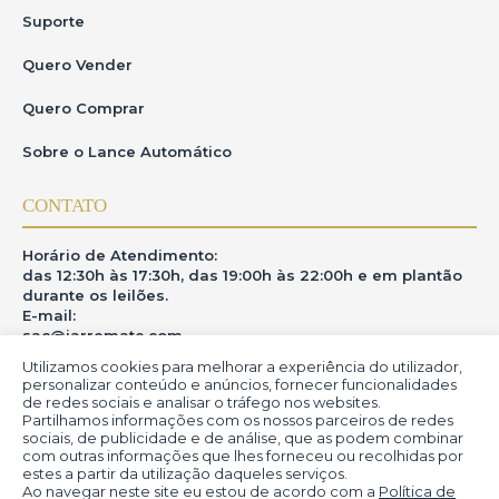
Suporte
Quero Vender
Quero Comprar
Sobre o Lance Automático
CONTATO
Horário de Atendimento:
das 12:30h às 17:30h, das 19:00h às 22:00h e em plantão
durante os leilões.
E-mail:
sac@iarremate.com
Utilizamos cookies para melhorar a experiência do utilizador,
ONDE ESTAMOS
personalizar conteúdo e anúncios, fornecer funcionalidades
de redes sociais e analisar o tráfego nos websites.
Partilhamos informações com os nossos parceiros de redes
R. Heitor Modesto, 28 - Estação São Lourenço - MG
sociais, de publicidade e de análise, que as podem combinar
CEP: 37470-000
com outras informações que lhes forneceu ou recolhidas por
estes a partir da utilização daqueles serviços.
Ao navegar neste site eu estou de acordo com a
Política de