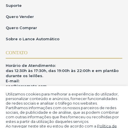
Suporte
Quero Vender
Quero Comprar
Sobre o Lance Automático
CONTATO
Horário de Atendimento:
das 12:30h às 17:30h, das 19:00h às 22:00h e em plantão
durante os leilões.
E-mail:
sac@iarremate.com
Utilizamos cookies para melhorar a experiência do utilizador,
ONDE ESTAMOS
personalizar conteúdo e anúncios, fornecer funcionalidades
de redes sociais e analisar o tráfego nos websites.
Partilhamos informações com os nossos parceiros de redes
R. Heitor Modesto, 28 - Estação São Lourenço - MG
sociais, de publicidade e de análise, que as podem combinar
CEP: 37470-000
com outras informações que lhes forneceu ou recolhidas por
estes a partir da utilização daqueles serviços.
Ao navegar neste site eu estou de acordo com a
Política de