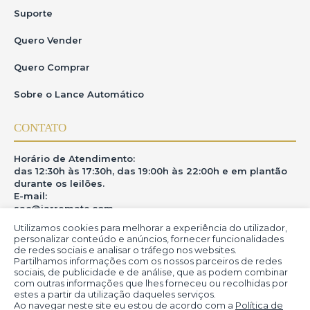
Suporte
Quero Vender
Quero Comprar
Sobre o Lance Automático
CONTATO
Horário de Atendimento:
das 12:30h às 17:30h, das 19:00h às 22:00h e em plantão
durante os leilões.
E-mail:
sac@iarremate.com
Utilizamos cookies para melhorar a experiência do utilizador,
ONDE ESTAMOS
personalizar conteúdo e anúncios, fornecer funcionalidades
de redes sociais e analisar o tráfego nos websites.
Partilhamos informações com os nossos parceiros de redes
R. Heitor Modesto, 28 - Estação São Lourenço - MG
sociais, de publicidade e de análise, que as podem combinar
CEP: 37470-000
com outras informações que lhes forneceu ou recolhidas por
estes a partir da utilização daqueles serviços.
Ao navegar neste site eu estou de acordo com a
Política de