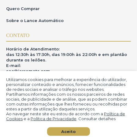
creditícios
Quero Comprar
O usuário autoriza expressamente o iArremate a realizar
consultas e verificações de seus dados cadastrais,pessoais e
financeiros,inclusive em bancos de dados públicos ou
Sobre o Lance Automático
privados,bureaus de crédito e sistemas de checagem,com a
finalidade de validar informações,prevenir fraudes,garantir a
segurança das transações e cumprir obrigações legais ou
CONTATO
contratuais.
Tais consultas serão realizadas em conformidade com a Lei
nº13.709/2018(LGPD)e demais normas aplicáveis,limitadasàs
Horário de Atendimento:
finalidades acima descritas.
das 12:30h às 17:30h, das 19:00h às 22:00h e em plantão
O iArremate compromete-se a não compartilhar com
durante os leilões.
terceiros as informações obtidas,exceto quando necessário
E-mail:
para a execução do contrato,cumprimento de obrigação
legal ou determinação de autoridade competente.
sac@iarremate.com
8.2.Comunicação e revisão
Utilizamos cookies para melhorar a experiência do utilizador,
ONDE ESTAMOS
personalizar conteúdo e anúncios, fornecer funcionalidades
Caso seja identificada inconsistência,restrição de crédito ou
de redes sociais e analisar o tráfego nos websites.
divergência cadastral,o iArremate poderásolicitar
Partilhamos informações com os nossos parceiros de redes
documentação adicional ou suspender temporariamente o
R. Heitor Modesto, 28 - Estação São Lourenço - MG
acesso do usuário atéa regularização,mediante notificação
sociais, de publicidade e de análise, que as podem combinar
CEP: 37470-000
prévia e fundamentada.
com outras informações que lhes forneceu ou recolhidas por
estes a partir da utilização daqueles serviços.
Ao navegar neste site eu estou de acordo com a
Política de
9.Mudanças nos Termos de Uso
Cookies
e a
Política de Privacidade
. Consultar detalhes
O iArremate se reserva o direito de modificar este
© iArremate - Portal de Arte (2013-2026)
documento a qualquer momento.Quaisquer alterações
Aceito
entrarão em vigor a partir da data de sua publicação no site e