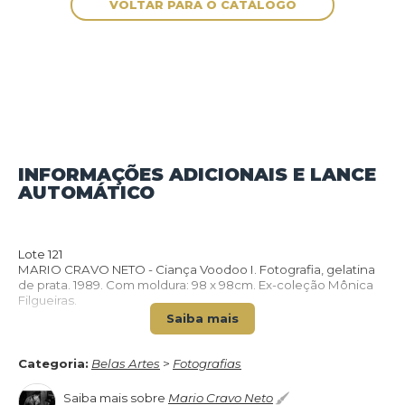
INFORMAÇÕES ADICIONAIS E LANCE
AUTOMÁTICO
VOLTAR PARA O CATÁLOGO
Lote 121
MARIO CRAVO NETO - Ciança Voodoo I. Fotografia, gelatina
de prata. 1989. Com moldura: 98 x 98cm. Ex-coleção Mônica
Filgueiras.
Saiba mais
LINK:
MoMA - Mario Cravo Neto. Criança Voodoo (Voodoo
Categoria:
Belas Artes
>
Fotografias
Child).
Saiba mais sobre
Mario Cravo Neto