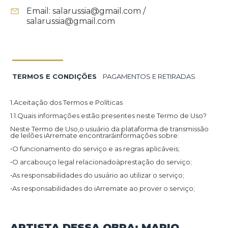
Email: salarussia@gmail.com /
salarussia@gmail.com
TERMOS E CONDIÇÕES
PAGAMENTOS E RETIRADAS
1.Aceitação dos Termos e Políticas
1.1.Quais informações estão presentes neste Termo de Uso?
Neste Termo de Uso,o usuário da plataforma de transmissão
de leilões iArremate encontraráinformações sobre:
•O funcionamento do serviço e as regras aplicáveis;
•O arcabouço legal relacionadoàprestação do serviço;
•As responsabilidades do usuário ao utilizar o serviço;
•As responsabilidades do iArremate ao prover o serviço;
•Informações para contato,caso exista alguma dúvida ou seja
necessário atualizar informações;
•O foro responsável por eventuais reclamações caso questões
ARTISTA DESSA OBRA: MARIO