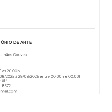
lada em eucatex. 1977. 37 x 45cm. Com moldura: 65 x 72,5
ESCRITÓRIO DE ARTE
O 2025
 de Magalhães Gouvea
08/2025 às 20:00h
22/08/2025 à 28/08/2025 entre 00:00h e 00:00h