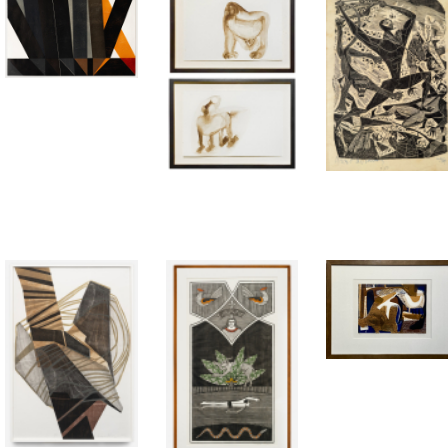
guintes direitos conferidos pela Lei Geral de Proteção de Dados Pesso
onfirmação de que os dados pessoais são tratados e,se for o caso,direito d
e correção de dados incompletos,inexatos ou desatualizados.
18,IV):Eliminação de dados desnecessários,excessivos ou tratados de fo
opor ao tratamento de dados por motivos relacionadosàsua situação parti
ortabilidade dos dados a outro fornecedor de serviço ou produto,mediante
matizadas(Art.20,LGPD):Revisão de decisões automatizadas que afetem in
ederal,Art.5º,X):Respeitoàintimidade,vida privada,honra e imagem dos 
sável pela descrição detalhada dos lotes.O iArremate apenas transmite o
 pregão de itens pertencentes a terceiros,a relação de consumo nãoéaplic
de dos dados fornecidos e reconhece que inconsistências podem impedir
s,mantendo-os atualizados.