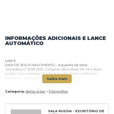
INFORMAÇÕES ADICIONAIS E LANCE
AUTOMÁTICO
VOLTAR PARA O CATÁLOGO
Lote 9
DAVI DE JESUS NASCIMENTO - Aquarela da série
'sorvedouro'. 2019-2021. Conjunto de 6 obras. MI: 16 x 16cm
(cada). Com moldura: 22 x 22cm (cada). Com certificado
Galeria Sé, assinado também pelo artista.
Saiba mais
Categoria:
Belas Artes
>
Fotografias
SALA RUSSIA - ESCRITÓRIO DE