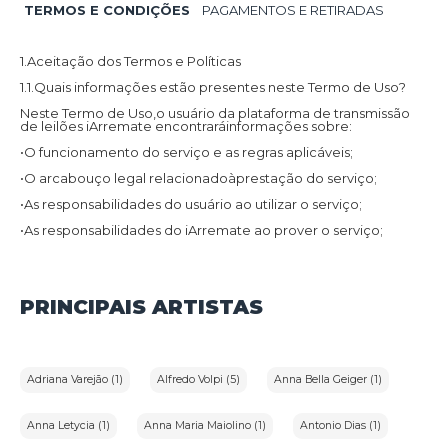
TERMOS E CONDIÇÕES
PAGAMENTOS E RETIRADAS
1.Aceitação dos Termos e Políticas
1.1.Quais informações estão presentes neste Termo de Uso?
Neste Termo de Uso,o usuário da plataforma de transmissão
de leilões iArremate encontraráinformações sobre:
•O funcionamento do serviço e as regras aplicáveis;
•O arcabouço legal relacionadoàprestação do serviço;
•As responsabilidades do usuário ao utilizar o serviço;
•As responsabilidades do iArremate ao prover o serviço;
•Informações para contato,caso exista alguma dúvida ou seja
necessário atualizar informações;
•O foro responsável por eventuais reclamações caso questões
PRINCIPAIS ARTISTAS
deste Termo de Uso tenham sido violadas.
Além disso,na Política de Privacidade,o usuário da plataforma
de transmissão de leilões iArremate encontraráinformações
sobre o tratamento de dados pessoais,a sua finalidade,como
são coletados,o compartilhamento de dados com terceiros e
Adriana Varejão (1)
Alfredo Volpi (5)
Anna Bella Geiger (1)
as medidas de segurança implementadas para proteger esses
dados.
1.2.Aceitação do Termo de Uso e Política de Privacidade:
Anna Letycia (1)
Anna Maria Maiolino (1)
Antonio Dias (1)