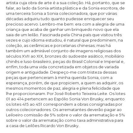
artista cuja obra de arte é a sua coleção. Há, portanto, que se
falar, ao lado da Sonia artista plástica e da Sonia escritora, de
uma terceira Sonia a Sonia colecionadora, que por várias
décadas adquiriu tudo quanto pudesse enriquecer seu
precioso acervo. Lembro-me bem: era com a alegria de uma
criança que acaba de ganhar um brinquedo novo que ela
saia de um leilão. Fascinada pela China país que visitou três
vezes e cujo idioma estudou, é natural que predominem, na
coleção, as cerâmicas e porcelanas chinesas; mas há
também um admirável conjunto de imagens religiosas dos
séculos XVII ao XIX, bronzes do sudoeste asiático, mobiliário
chinês e luso-brasileiro, peças do Brasil Colonial e Imperial e,
enfim, toda uma vida concretizada em objetos de variada
origem e antiguidade. Despeço-me com tristeza dessas
peças que pertenceram à minha querida Sonia, com a
esperança, porém, de que propiciem, a quem as adquirir, os
mesmos momentos de paz, alegria e plena felicidade que
lhe proporcionaram. Por José Roberto Teixeira Leite. Os lotes
01 ao 414 pertencem ao Espólio Sonia Von Brusky, enquanto
os lotes 415 ao 451 correspondem a obras consignadas por
outros colecionadores. Os arrematantes deverão pagar ao
Leiloeiro comissão de 5% sobre o valor da arrematação e 5%
sobre o valor da arrematação como taxa administrativa para
a casa de Leilões Ricardo Von Brusky.