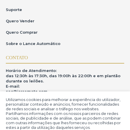
Suporte
Quero Vender
Quero Comprar
Sobre o Lance Automático
CONTATO
Horário de Atendimento:
das 12:30h às 17:30h, das 19:00h às 22:00h e em plantão
durante os leilões.
E-mail:
sac@iarremate.com
Utilizamos cookies para melhorar a experiência do utilizador,
ONDE ESTAMOS
personalizar conteúdo e anúncios, fornecer funcionalidades
de redes sociais e analisar o tráfego nos websites.
Partilhamos informações com os nossos parceiros de redes
R. Heitor Modesto, 28 - Estação São Lourenço - MG
sociais, de publicidade e de análise, que as podem combinar
CEP: 37470-000
com outras informações que lhes forneceu ou recolhidas por
estes a partir da utilização daqueles serviços.