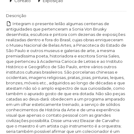
Contato
Exposição
Descrição
Integram o presente leilão algumas centenas de
antiguidades que pertenceram a Sonia Von Brusky
desenhista, escultora e pintora com dezenas de exposições
realizadas dentro e fora do Brasil, cujas obras enriqueceram
o Museu Nacional de Belas Artes, a Pinacoteca do Estado de
São Paulo e outros museus e galerias de arte, a mesma
premiadíssima poeta, historiadora e escritora Sonia Sales,
que pertenceu à Academia Carioca de Letras e ao Instituto
Histórico e Geográfico de São Paulo, entre vários outros
institutos culturais brasileiros. São porcelanas chinesas e
ocidentais, imagens religiosas, pratas, joias, pinturas, leques,
bronzes, móveis etc., adquiridos ao longo de décadas e que
atestam não só o amplo espectro de sua curiosidade, como
também o apurado gosto de que era dotada. Não são peças
catadas ao deus-dará: obedecem a um programa amparado
em um olhar esteticamente treinado, a serviço de sólidos
conhecimentos de História da Arte e de uma experiência
visual que apenas o contato pessoal com as grandes
civilizações possibilita. Disse uma vez Eleazar de Carvalho
que o maestro é um artista cujo instrumento é a orquestra;
seria também possível afirmar que um colecionador é um