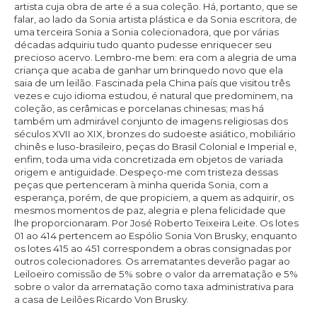
artista cuja obra de arte é a sua coleção. Há, portanto, que se
falar, ao lado da Sonia artista plástica e da Sonia escritora, de
uma terceira Sonia a Sonia colecionadora, que por várias
décadas adquiriu tudo quanto pudesse enriquecer seu
precioso acervo. Lembro-me bem: era com a alegria de uma
criança que acaba de ganhar um brinquedo novo que ela
saia de um leilão. Fascinada pela China país que visitou três
vezes e cujo idioma estudou, é natural que predominem, na
coleção, as cerâmicas e porcelanas chinesas; mas há
também um admirável conjunto de imagens religiosas dos
séculos XVII ao XIX, bronzes do sudoeste asiático, mobiliário
chinês e luso-brasileiro, peças do Brasil Colonial e Imperial e,
enfim, toda uma vida concretizada em objetos de variada
origem e antiguidade. Despeço-me com tristeza dessas
peças que pertenceram à minha querida Sonia, com a
esperança, porém, de que propiciem, a quem as adquirir, os
mesmos momentos de paz, alegria e plena felicidade que
lhe proporcionaram. Por José Roberto Teixeira Leite. Os lotes
01 ao 414 pertencem ao Espólio Sonia Von Brusky, enquanto
os lotes 415 ao 451 correspondem a obras consignadas por
outros colecionadores. Os arrematantes deverão pagar ao
Leiloeiro comissão de 5% sobre o valor da arrematação e 5%
sobre o valor da arrematação como taxa administrativa para
a casa de Leilões Ricardo Von Brusky.