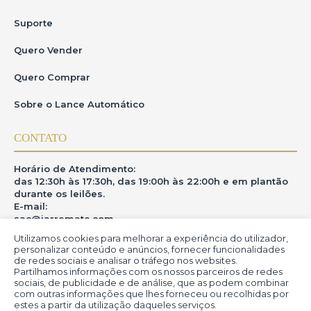
Suporte
Quero Vender
Quero Comprar
Sobre o Lance Automático
CONTATO
Horário de Atendimento:
das 12:30h às 17:30h, das 19:00h às 22:00h e em plantão
durante os leilões.
E-mail:
sac@iarremate.com
Utilizamos cookies para melhorar a experiência do utilizador,
ONDE ESTAMOS
personalizar conteúdo e anúncios, fornecer funcionalidades
de redes sociais e analisar o tráfego nos websites.
Partilhamos informações com os nossos parceiros de redes
R. Heitor Modesto, 28 - Estação São Lourenço - MG
sociais, de publicidade e de análise, que as podem combinar
CEP: 37470-000
com outras informações que lhes forneceu ou recolhidas por
estes a partir da utilização daqueles serviços.