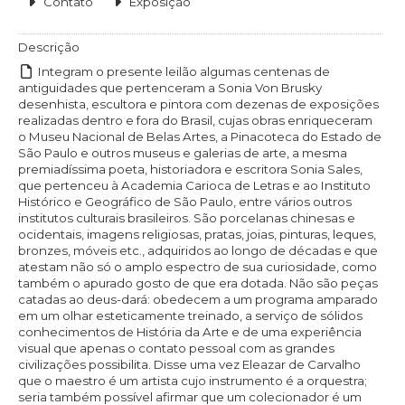
Contato
Exposição
Descrição
Integram o presente leilão algumas centenas de
antiguidades que pertenceram a Sonia Von Brusky
desenhista, escultora e pintora com dezenas de exposições
realizadas dentro e fora do Brasil, cujas obras enriqueceram
o Museu Nacional de Belas Artes, a Pinacoteca do Estado de
São Paulo e outros museus e galerias de arte, a mesma
premiadíssima poeta, historiadora e escritora Sonia Sales,
que pertenceu à Academia Carioca de Letras e ao Instituto
Histórico e Geográfico de São Paulo, entre vários outros
institutos culturais brasileiros. São porcelanas chinesas e
ocidentais, imagens religiosas, pratas, joias, pinturas, leques,
bronzes, móveis etc., adquiridos ao longo de décadas e que
atestam não só o amplo espectro de sua curiosidade, como
também o apurado gosto de que era dotada. Não são peças
catadas ao deus-dará: obedecem a um programa amparado
em um olhar esteticamente treinado, a serviço de sólidos
conhecimentos de História da Arte e de uma experiência
visual que apenas o contato pessoal com as grandes
civilizações possibilita. Disse uma vez Eleazar de Carvalho
que o maestro é um artista cujo instrumento é a orquestra;
seria também possível afirmar que um colecionador é um