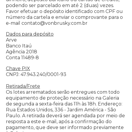
artista cuja obra de arte é a sua coleção. Há, portanto, que se
podendo ser parcelado em até 2 (duas) vezes.
falar, ao lado da Sonia artista plástica e da Sonia escritora, de
Favor efetuar o depósito identificado com
CPF ou
uma terceira Sonia a Sonia colecionadora, que por várias
número da cartela e enviar o comprovante para o
décadas adquiriu tudo quanto pudesse enriquecer seu
e-mail
contato@vonbrusky.com.br
precioso acervo. Lembro-me bem: era com a alegria de uma
criança que acaba de ganhar um brinquedo novo que ela
Dados para depósito
saia de um leilão. Fascinada pela China país que visitou três
Arve
vezes e cujo idioma estudou, é natural que predominem, na
coleção, as cerâmicas e porcelanas chinesas; mas há
Banco Itaú
também um admirável conjunto de imagens religiosas dos
Agência 2018
séculos XVII ao XIX, bronzes do sudoeste asiático, mobiliário
Conta 11489-8
chinês e luso-brasileiro, peças do Brasil Colonial e Imperial e,
enfim, toda uma vida concretizada em objetos de variada
Chave PIX
origem e antiguidade. Despeço-me com tristeza dessas
CNPJ: 47.943.240/0001-93
peças que pertenceram à minha querida Sonia, com a
esperança, porém, de que propiciem, a quem as adquirir, os
Retirada/Frete
mesmos momentos de paz, alegria e plena felicidade que
Os lotes arrematados serão entregues com todo
lhe proporcionaram. Por José Roberto Teixeira Leite. Os lotes
equipamento de proteção necessário na
Galeria
01 ao 414 pertencem ao Espólio Sonia Von Brusky, enquanto
os lotes 415 ao 451 correspondem a obras consignadas por
de segunda a sexta-feira das 11h às 18h. Endereço:
outros colecionadores. Os arrematantes deverão pagar ao
Rua Estados Unidos, 336 -
Jardim América - São
Leiloeiro comissão de 5% sobre o valor da arrematação e 5%
Paulo.
A retirada deverá ser agendada por meio de
sobre o valor da arrematação como taxa administrativa para
resposta a este e-mail, após a confirmação
do
a casa de Leilões Ricardo Von Brusky.
pagamento, que deve ser informado previamente