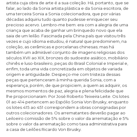
artista cuja obra de arte é a sua coleção. Há, portanto, que se
falar, ao lado da Sonia artista plástica e da Sonia escritora, de
uma terceira Sonia a Sonia colecionadora, que por várias
décadas adquiriu tudo quanto pudesse enriquecer seu
precioso acervo. Lembro-me bem: era com a alegria de uma
criança que acaba de ganhar um brinquedo novo que ela
saia de um leilão. Fascinada pela China país que visitou três
vezes e cujo idioma estudou, é natural que predominem, na
coleção, as cerâmicas e porcelanas chinesas; mas há
também um admirável conjunto de imagens religiosas dos
séculos XVII ao XIX, bronzes do sudoeste asiático, mobiliário
chinês e luso-brasileiro, peças do Brasil Colonial e Imperial e,
enfim, toda uma vida concretizada em objetos de variada
origem e antiguidade. Despeço-me com tristeza dessas
peças que pertenceram à minha querida Sonia, com a
esperança, porém, de que propiciem, a quem as adquirir, os
mesmos momentos de paz, alegria e plena felicidade que
lhe proporcionaram. Por José Roberto Teixeira Leite. Os lotes
01 ao 414 pertencem ao Espólio Sonia Von Brusky, enquanto
os lotes 415 ao 451 correspondem a obras consignadas por
outros colecionadores. Os arrematantes deverão pagar ao
Leiloeiro comissão de 5% sobre o valor da arrematação e 5%
sobre o valor da arrematação como taxa administrativa para
a casa de Leilões Ricardo Von Brusky.