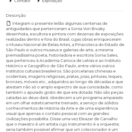
Contato
Exposição
Descrição
Integram o presente leilão algumas centenas de
antiguidades que pertenceram a Sonia Von Brusky
desenhista, escultora e pintora com dezenas de exposições
realizadas dentro e fora do Brasil, cujas obras enriqueceram
o Museu Nacional de Belas Artes, a Pinacoteca do Estado de
São Paulo e outros museus e galerias de arte, a mesma
premiadíssima poeta, historiadora e escritora Sonia Sales,
que pertenceu à Academia Carioca de Letras e ao Instituto
Histórico e Geográfico de São Paulo, entre vários outros
institutos culturais brasileiros. São porcelanas chinesas e
ocidentais, imagens religiosas, pratas, joias, pinturas, leques,
bronzes, móveis etc., adquiridos ao longo de décadas e que
atestam não só o amplo espectro de sua curiosidade, como
também o apurado gosto de que era dotada. Não são peças
catadas ao deus-dará: obedecem a um programa amparado
em um olhar esteticamente treinado, a serviço de sólidos
conhecimentos de História da Arte e de uma experiência
visual que apenas o contato pessoal com as grandes
civilizações possibilita. Disse uma vez Eleazar de Carvalho
que o maestro é um artista cujo instrumento é a orquestra;
seria também possível afirmar que um colecionador é um