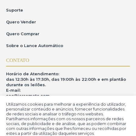
Suporte
Quero Vender
Quero Comprar
Sobre o Lance Automático
CONTATO
Horário de Atendimento:
das 12:30h às 17:30h, das 19:00h às 22:00h e em plantão
durante os leilões.
E-mail:
sac@iarremate.com
Utilizamos cookies para melhorar a experiência do utilizador,
ONDE ESTAMOS
personalizar conteúdo e anúncios, fornecer funcionalidades
de redes sociais e analisar o tráfego nos websites.
Partilhamos informações com os nossos parceiros de redes
R. Heitor Modesto, 28 - Estação São Lourenço - MG
sociais, de publicidade e de análise, que as podem combinar
CEP: 37470-000
com outras informações que lhes forneceu ou recolhidas por
estes a partir da utilização daqueles serviços.