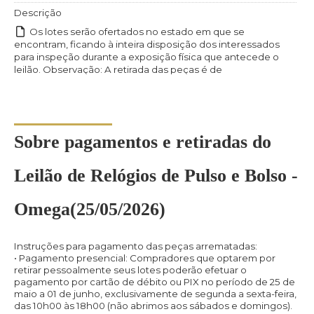
Descrição
Os lotes serão ofertados no estado em que se
encontram, ficando à inteira disposição dos interessados
para inspeção durante a exposição física que antecede o
leilão. Observação: A retirada das peças é de
responsabilidade exclusiva dos compradores. Caso optem,
as peças também poderão ser enviadas pelos Correios | 5%
Taxa Administrativa + 5% Comissão do leiloeiro
Sobre pagamentos e retiradas do
Leilão de Relógios de Pulso e Bolso -
Omega(25/05/2026)
Instruções para pagamento das peças arrematadas:
•⁠ Pagamento presencial: Compradores que optarem por
retirar pessoalmente seus lotes poderão efetuar o
pagamento por cartão de débito ou PIX no período de 25 de
maio a 01 de junho, exclusivamente de segunda a sexta-feira,
das 10h00 às 18h00 (não abrimos aos sábados e domingos).