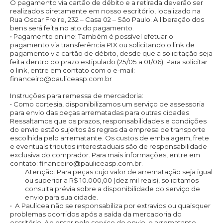
O pagamento via cartão de débito e a retirada deverão ser
realizados diretamente em nosso escritório, localizado na
Rua Oscar Freire, 232 – Casa 02 – São Paulo. A liberação dos
bens será feita no ato do pagamento.
•⁠ Pagamento online: Também é possível efetuar o
pagamento via transferência PIX ou solicitando o link de
pagamento via cartão de débito, desde que a solicitação seja
feita dentro do prazo estipulado (25/05 a 01/06). Para solicitar
o link, entre em contato com o e-mail:
financeiro@pauliceasp.com.br
Instruções para remessa de mercadoria:
•⁠ Como cortesia, disponibilizamos um serviço de assessoria
para envio das peças arrematadas para outras cidades.
Ressaltamos que os prazos, responsabilidades e condições
do envio estão sujeitos às regras da empresa de transporte
escolhida pelo arrematante. Os custos de embalagem, frete
e eventuais tributos interestaduais são de responsabilidade
exclusiva do comprador. Para mais informações, entre em
contato: financeiro@pauliceasp.com.br.
Atenção: Para peças cujo valor de arrematação seja igual
ou superior a R$ 10.000,00 (dez mil reais), solicitamos
consulta prévia sobre a disponibilidade do serviço de
envio para sua cidade.
•⁠
⁠A Paulicea não se responsabiliza por extravios ou quaisquer
problemas ocorridos após a saída da mercadoria do
escritório. Ao optar pelo serviço de envio, o arrematante