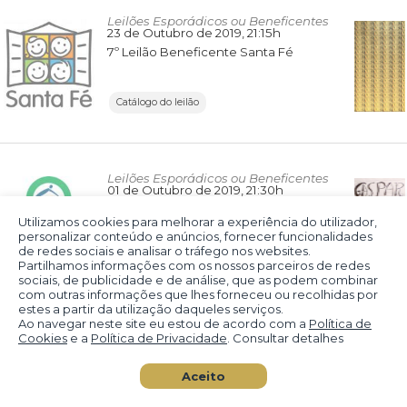
Leilões Esporádicos ou Beneficentes
23 de Outubro de 2019
, 21:15h
7º Leilão Beneficente Santa Fé
Catálogo do leilão
Leilões Esporádicos ou Beneficentes
01 de Outubro de 2019
, 21:30h
2º Leilão Beneficente da Casa da Criança e do Adolescente Santo Amaro Grossarl
Utilizamos cookies para melhorar a experiência do utilizador,
personalizar conteúdo e anúncios, fornecer funcionalidades
de redes sociais e analisar o tráfego nos websites.
Catálogo do leilão
Partilhamos informações com os nossos parceiros de redes
sociais, de publicidade e de análise, que as podem combinar
com outras informações que lhes forneceu ou recolhidas por
estes a partir da utilização daqueles serviços.
Ao navegar neste site eu estou de acordo com a
Política de
Leilões Esporádicos ou Beneficentes
Cookies
e a
Política de Privacidade
. Consultar detalhes
13 de Setembro de 2019
, 15:00h
Leilão Comemorativo 60 anos Cia. Müller de Bebidas
Aceito