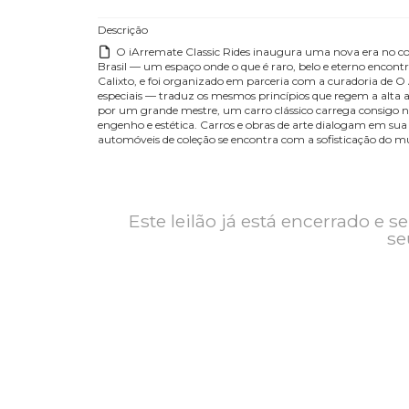
Contato
Exposição
Descrição
O iArremate Classic Rides inaugura uma nova era 
Brasil — um espaço onde o que é raro, belo e eterno 
Calixto, e foi organizado em parceria com a curado
especiais — traduz os mesmos princípios que regem
por um grande mestre, um carro clássico carrega c
engenho e estética. Carros e obras de arte dialoga
automóveis de coleção se encontra com a sofisticaçã
Este leilão já está encerrad