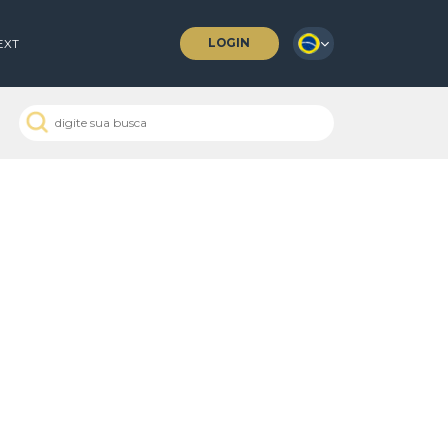
LOGIN
 COFFEES
NEXT
o
 Passados