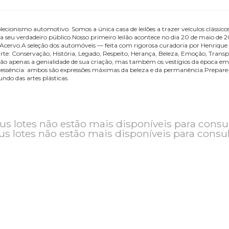
no colecionismo automotivo. Somos a única casa de leilões a trazer veí
encontra seu verdadeiro público.Nosso primeiro leilão acontece no dia 
ria de O Acervo.A seleção dos automóveis — feita com rigorosa curado
 a alta arte: Conservação, História, Legado, Respeito, Herança, Bele
onsigo não apenas a genialidade de sua criação, mas também os vestíg
m em sua essência: ambos são expressões máximas da beleza e da perma
o do mundo das artes plásticas.
o e seus lotes não estão mais disponíveis pa
seus lotes não estão mais disponíveis pa