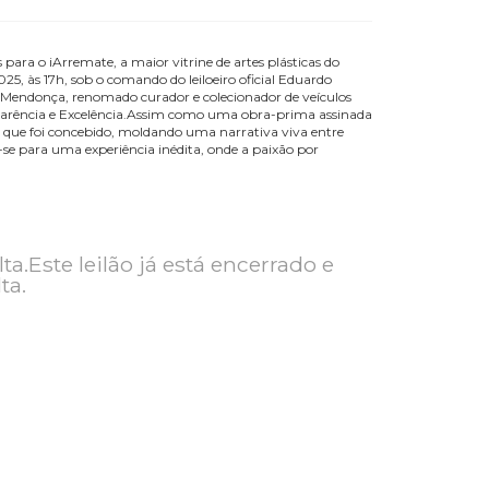
culos clássicos para o iArremate, a maior vitrine de artes plásticas do
20 de maio de 2025, às 17h, sob o comando do leiloeiro oficial Eduardo
ria por Henrique Mendonça, renomado curador e colecionador de veícul
za, Emoção, Transparência e Excelência.Assim como uma obra-prima ass
ios da época em que foi concebido, moldando uma narrativa viva entr
nência.Prepare-se para uma experiência inédita, onde a paixão por
ra consulta.Este leilão já está encerrado e
ra consulta.