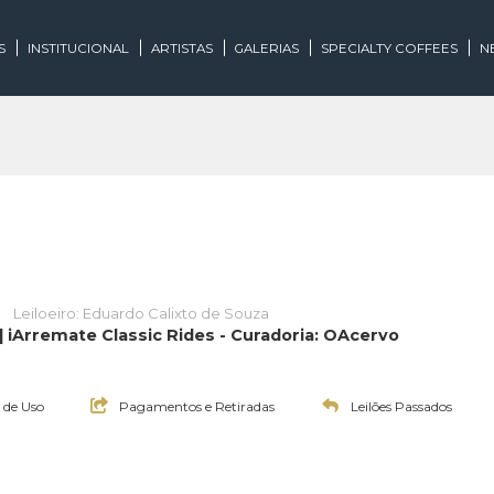
EGORIAS
INSTITUCIONAL
ARTISTAS
GALERIAS
SPECIALTY
Rides
Leiloeiro: Eduardo Calixto de Souza
ssicos | iArremate Classic Rides - Curadoria: OAcerv
:00h
Termos de Uso
Pagamentos e Retiradas
Leilões