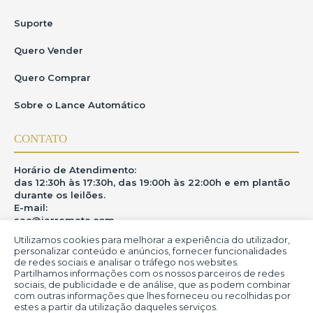
Suporte
Quero Vender
Quero Comprar
Sobre o Lance Automático
CONTATO
Horário de Atendimento:
das 12:30h às 17:30h, das 19:00h às 22:00h e em plantão
durante os leilões.
E-mail:
sac@iarremate.com
Utilizamos cookies para melhorar a experiência do utilizador,
ONDE ESTAMOS
personalizar conteúdo e anúncios, fornecer funcionalidades
de redes sociais e analisar o tráfego nos websites.
Partilhamos informações com os nossos parceiros de redes
R. Heitor Modesto, 28 - Estação São Lourenço - MG
sociais, de publicidade e de análise, que as podem combinar
CEP: 37470-000
com outras informações que lhes forneceu ou recolhidas por
estes a partir da utilização daqueles serviços.