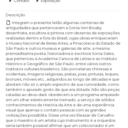
Contato
Exposição
Descrição
Integram o presente leilão algumas centenas de
antiguidades que pertenceram a Sonia Von Brusky
desenhista, escultora e pintora com dezenas de exposições
realizadas dentro e fora do Brasil, cujas obras enriqueceram
o Museu Nacional de Belas Artes, a Pinacoteca do Estado de
São Paulo e outros museus e galerias de arte, a mesma
premiadíssima poeta, historiadora e escritora Sonia Sales,
que pertenceu à Academia Carioca de Letras e ao Instituto
Histórico e Geográfico de São Paulo, entre vários outros
institutos culturais brasileiros. São porcelanas chinesas e
ocidentais, imagens religiosas, pratas, joias, pinturas, leques,
bronzes, móveis etc., adquiridos ao longo de décadas e que
atestam não só o amplo espectro de sua curiosidade, como
também o apurado gosto de que era dotada. Não são peças
catadas ao deus-dará: obedecem a um programa amparado
em um olhar esteticamente treinado, a serviço de sólidos
conhecimentos de História da Arte e de uma experiência
visual que apenas o contato pessoal com as grandes
civilizações possibilita. Disse uma vez Eleazar de Carvalho
que o maestro é um artista cujo instrumento é a orquestra;
seria também possível afirmar que um colecionador é um