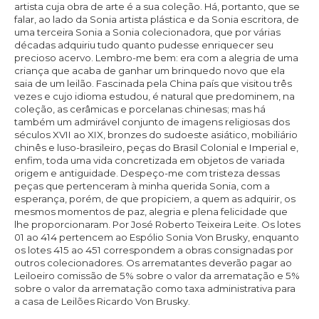
artista cuja obra de arte é a sua coleção. Há, portanto, que se
falar, ao lado da Sonia artista plástica e da Sonia escritora, de
uma terceira Sonia a Sonia colecionadora, que por várias
décadas adquiriu tudo quanto pudesse enriquecer seu
precioso acervo. Lembro-me bem: era com a alegria de uma
criança que acaba de ganhar um brinquedo novo que ela
saia de um leilão. Fascinada pela China país que visitou três
vezes e cujo idioma estudou, é natural que predominem, na
coleção, as cerâmicas e porcelanas chinesas; mas há
também um admirável conjunto de imagens religiosas dos
séculos XVII ao XIX, bronzes do sudoeste asiático, mobiliário
chinês e luso-brasileiro, peças do Brasil Colonial e Imperial e,
enfim, toda uma vida concretizada em objetos de variada
origem e antiguidade. Despeço-me com tristeza dessas
peças que pertenceram à minha querida Sonia, com a
esperança, porém, de que propiciem, a quem as adquirir, os
mesmos momentos de paz, alegria e plena felicidade que
lhe proporcionaram. Por José Roberto Teixeira Leite. Os lotes
01 ao 414 pertencem ao Espólio Sonia Von Brusky, enquanto
os lotes 415 ao 451 correspondem a obras consignadas por
outros colecionadores. Os arrematantes deverão pagar ao
Leiloeiro comissão de 5% sobre o valor da arrematação e 5%
sobre o valor da arrematação como taxa administrativa para
a casa de Leilões Ricardo Von Brusky.