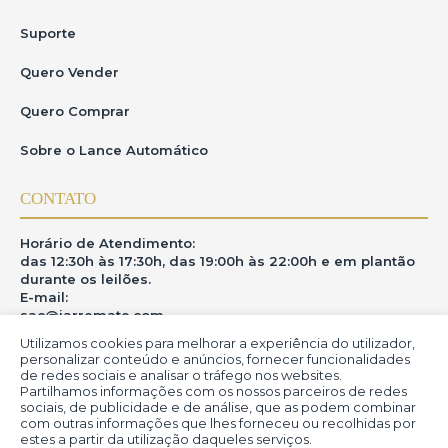
Suporte
Quero Vender
Quero Comprar
Sobre o Lance Automático
CONTATO
Horário de Atendimento:
das 12:30h às 17:30h, das 19:00h às 22:00h e em plantão
durante os leilões.
E-mail:
sac@iarremate.com
Utilizamos cookies para melhorar a experiência do utilizador,
ONDE ESTAMOS
personalizar conteúdo e anúncios, fornecer funcionalidades
de redes sociais e analisar o tráfego nos websites.
Partilhamos informações com os nossos parceiros de redes
R. Heitor Modesto, 28 - Estação São Lourenço - MG
sociais, de publicidade e de análise, que as podem combinar
CEP: 37470-000
com outras informações que lhes forneceu ou recolhidas por
estes a partir da utilização daqueles serviços.