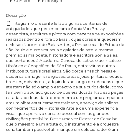
Contato
Exposição
Descrição
Integram o presente leilão algumas centenas de
antiguidades que pertenceram a Sonia Von Brusky
desenhista, escultora e pintora com dezenas de exposições
realizadas dentro e fora do Brasil, cujas obras enriqueceram
o Museu Nacional de Belas Artes, a Pinacoteca do Estado de
São Paulo e outros museus e galerias de arte, a mesma
premiadíssima poeta, historiadora e escritora Sonia Sales,
que pertenceu à Academia Carioca de Letras e ao Instituto
Histórico e Geográfico de São Paulo, entre vários outros
institutos culturais brasileiros. São porcelanas chinesas e
ocidentais, imagens religiosas, pratas, joias, pinturas, leques,
bronzes, móveis etc., adquiridos ao longo de décadas e que
atestam não só o amplo espectro de sua curiosidade, como
também o apurado gosto de que era dotada. Não são peças
catadas ao deus-dará: obedecem a um programa amparado
em um olhar esteticamente treinado, a serviço de sólidos
conhecimentos de História da Arte e de uma experiência
visual que apenas o contato pessoal com as grandes
civilizações possibilita. Disse uma vez Eleazar de Carvalho
que o maestro é um artista cujo instrumento é a orquestra;
seria também possível afirmar que um colecionador é um