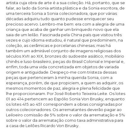
artista cuja obra de arte é a sua coleção. Há, portanto, que se
falar, ao lado da Sonia artista plástica e da Sonia escritora, de
uma terceira Sonia a Sonia colecionadora, que por várias
décadas adquiriu tudo quanto pudesse enriquecer seu
precioso acervo. Lembro-me bem: era com a alegria de uma
criança que acaba de ganhar um brinquedo novo que ela
saia de um leilão. Fascinada pela China país que visitou três
vezes e cujo idioma estudou, é natural que predominem, na
coleção, as cerâmicas e porcelanas chinesas; mas há
também um admirável conjunto de imagens religiosas dos
séculos XVII ao XIX, bronzes do sudoeste asiático, mobiliário
chinês e luso-brasileiro, peças do Brasil Colonial e Imperial e,
enfim, toda uma vida concretizada em objetos de variada
origem e antiguidade. Despeço-me com tristeza dessas
peças que pertenceram à minha querida Sonia, com a
esperança, porém, de que propiciem, a quem as adquirir, os
mesmos momentos de paz, alegria e plena felicidade que
lhe proporcionaram. Por José Roberto Teixeira Leite. Os lotes
01 ao 414 pertencem ao Espólio Sonia Von Brusky, enquanto
os lotes 415 ao 451 correspondem a obras consignadas por
outros colecionadores. Os arrematantes deverão pagar ao
Leiloeiro comissão de 5% sobre o valor da arrematação e 5%
sobre o valor da arrematação como taxa administrativa para
a casa de Leilões Ricardo Von Brusky.