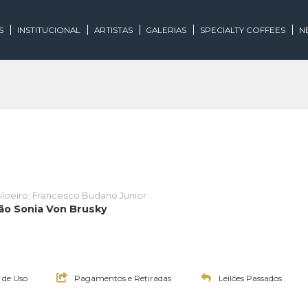
EGORIAS
INSTITUCIONAL
ARTISTAS
GALERIAS
SPECIALTY
y
Leiloeiro: Francesco Budano Junior
- Coleção Sonia Von Brusky
:00h
:00h
:00h