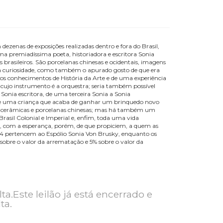
 Passados
e pintora com dezenas de exposições realizadas dentro e fora do Brasi
 de arte, a mesma premiadíssima poeta, historiadora e escritora Sonia
titutos culturais brasileiros. São porcelanas chinesas e ocidentais, ima
mplo espectro de sua curiosidade, como também o apurado gosto de que e
rviço de sólidos conhecimentos de História da Arte e de uma experiê
tro é um artista cujo instrumento é a orquestra; seria também possível
sta plástica e da Sonia escritora, de uma terceira Sonia a Sonia
a com a alegria de uma criança que acaba de ganhar um brinquedo no
nem, na coleção, as cerâmicas e porcelanas chinesas; mas há também um
ileiro, peças do Brasil Colonial e Imperial e, enfim, toda uma vida
a querida Sonia, com a esperança, porém, de que propiciem, a quem a
 Os lotes 01 ao 414 pertencem ao Espólio Sonia Von Brusky, enquanto o
comissão de 5% sobre o valor da arrematação e 5% sobre o valor da