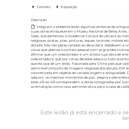
Edital
Contato
Exposição
Descrição
Integram o presente leilão algumas centenas de 
cujas obras enriqueceram o Museu Nacional de Belas
Sales, que pertenceu à Academia Carioca de Letras e a
religiosas, pratas, joias, pinturas, leques, bronze
dotada. Não são peças catadas ao deus-dará: obede
visual que apenas o contato pessoal com as grandes 
afirmar que um colecionador é um artista cuja obra de
colecionadora, que por várias décadas adquiriu tu
que ela saia de um leilão. Fascinada pela China pa
admirável conjunto de imagens religiosas dos séculos 
concretizada em objetos de variada origem e antig
adquirir, os mesmos momentos de paz, alegria e plen
lotes 415 ao 451 correspondem a obras consignadas 
arrematação como taxa administrativa para a casa 