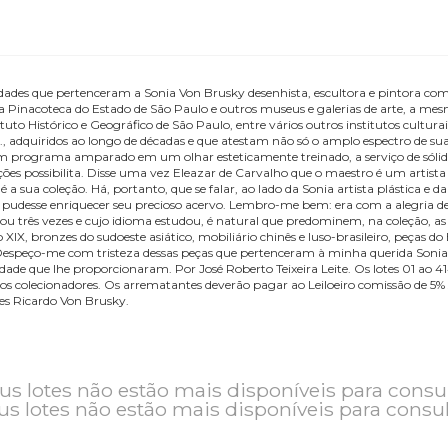
Termos de Uso
Pagamentos e Retiradas
Leilões
antiguidades que pertenceram a Sonia Von Brusky desenhista, escultora 
 Artes, a Pinacoteca do Estado de São Paulo e outros museus e galerias
o Instituto Histórico e Geográfico de São Paulo, entre vários outros ins
s, móveis etc., adquiridos ao longo de décadas e que atestam não só o a
cem a um programa amparado em um olhar esteticamente treinado, a se
civilizações possibilita. Disse uma vez Eleazar de Carvalho que o maes
 arte é a sua coleção. Há, portanto, que se falar, ao lado da Sonia arti
do quanto pudesse enriquecer seu precioso acervo. Lembro-me bem: er
ís que visitou três vezes e cujo idioma estudou, é natural que predomi
XVII ao XIX, bronzes do sudoeste asiático, mobiliário chinês e luso-bras
uidade. Despeço-me com tristeza dessas peças que pertenceram à minh
a felicidade que lhe proporcionaram. Por José Roberto Teixeira Leite.
por outros colecionadores. Os arrematantes deverão pagar ao Leiloeiro 
de Leilões Ricardo Von Brusky.