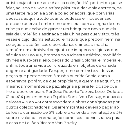
artista cuja obra de arte é a sua coleção. Há, portanto, que se
falar, ao lado da Sonia artista plástica e da Sonia escritora, de
uma terceira Sonia a Sonia colecionadora, que por várias
décadas adquiriu tudo quanto pudesse enriquecer seu
precioso acervo. Lembro-me bem: era com a alegria de uma
criança que acaba de ganhar um brinquedo novo que ela
saia de um leilão. Fascinada pela China país que visitou três
vezes e cujo idioma estudou, é natural que predominem, na
coleção, as cerâmicas e porcelanas chinesas; mas há
também um admirável conjunto de imagens religiosas dos
séculos XVII ao XIX, bronzes do sudoeste asiático, mobiliário
chinês e luso-brasileiro, peças do Brasil Colonial e Imperial e,
enfim, toda uma vida concretizada em objetos de variada
origem e antiguidade. Despeço-me com tristeza dessas
peças que pertenceram à minha querida Sonia, com a
esperança, porém, de que propiciem, a quem as adquirir, os
mesmos momentos de paz, alegria e plena felicidade que
lhe proporcionaram. Por José Roberto Teixeira Leite. Os lotes
01 ao 414 pertencem ao Espólio Sonia Von Brusky, enquanto
os lotes 415 ao 451 correspondem a obras consignadas por
outros colecionadores. Os arrematantes deverão pagar ao
Leiloeiro comissão de 5% sobre o valor da arrematação e 5%
sobre o valor da arrematação como taxa administrativa para
a casa de Leilões Ricardo Von Brusky.