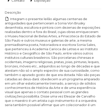
Contato
Exposição
Descrição
Integram o presente leilão algumas centenas de
antiguidades que pertenceram a Sonia Von Brusky
desenhista, escultora e pintora com dezenas de exposições
realizadas dentro e fora do Brasil, cujas obras enriqueceram
o Museu Nacional de Belas Artes, a Pinacoteca do Estado de
São Paulo e outros museus e galerias de arte, a mesma
premiadíssima poeta, historiadora e escritora Sonia Sales,
que pertenceu à Academia Carioca de Letras e ao Instituto
Histórico e Geográfico de São Paulo, entre vários outros
institutos culturais brasileiros. São porcelanas chinesas e
ocidentais, imagens religiosas, pratas, joias, pinturas, leques,
bronzes, móveis etc., adquiridos ao longo de décadas e que
atestam não só o amplo espectro de sua curiosidade, como
também o apurado gosto de que era dotada. Não são peças
catadas ao deus-dará: obedecem a um programa amparado
em um olhar esteticamente treinado, a serviço de sólidos
conhecimentos de História da Arte e de uma experiência
visual que apenas o contato pessoal com as grandes
civilizações possibilita. Disse uma vez Eleazar de Carvalho
que o maestro é um artista cujo instrumento é a orquestra;
seria também possível afirmar que um colecionador é um