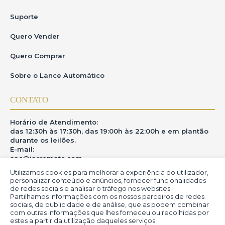
Suporte
Quero Vender
Quero Comprar
Sobre o Lance Automático
CONTATO
Horário de Atendimento:
das 12:30h às 17:30h, das 19:00h às 22:00h e em plantão
durante os leilões.
E-mail:
sac@iarremate.com
Utilizamos cookies para melhorar a experiência do utilizador,
ONDE ESTAMOS
personalizar conteúdo e anúncios, fornecer funcionalidades
de redes sociais e analisar o tráfego nos websites.
Partilhamos informações com os nossos parceiros de redes
R. Heitor Modesto, 28 - Estação São Lourenço - MG
sociais, de publicidade e de análise, que as podem combinar
CEP: 37470-000
com outras informações que lhes forneceu ou recolhidas por
estes a partir da utilização daqueles serviços.