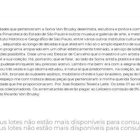
Termos de Uso
Pagamentos e Retiradas
Leilões
antiguidades que pertenceram a Sonia Von Brusky desenhista, escultora 
 Artes, a Pinacoteca do Estado de São Paulo e outros museus e galerias
o Instituto Histórico e Geográfico de São Paulo, entre vários outros ins
s, móveis etc., adquiridos ao longo de décadas e que atestam não só o a
cem a um programa amparado em um olhar esteticamente treinado, a se
civilizações possibilita. Disse uma vez Eleazar de Carvalho que o maes
 arte é a sua coleção. Há, portanto, que se falar, ao lado da Sonia arti
do quanto pudesse enriquecer seu precioso acervo. Lembro-me bem: er
ís que visitou três vezes e cujo idioma estudou, é natural que predomi
XVII ao XIX, bronzes do sudoeste asiático, mobiliário chinês e luso-bras
uidade. Despeço-me com tristeza dessas peças que pertenceram à minh
a felicidade que lhe proporcionaram. Por José Roberto Teixeira Leite.
por outros colecionadores. Os arrematantes deverão pagar ao Leiloeiro 
de Leilões Ricardo Von Brusky.