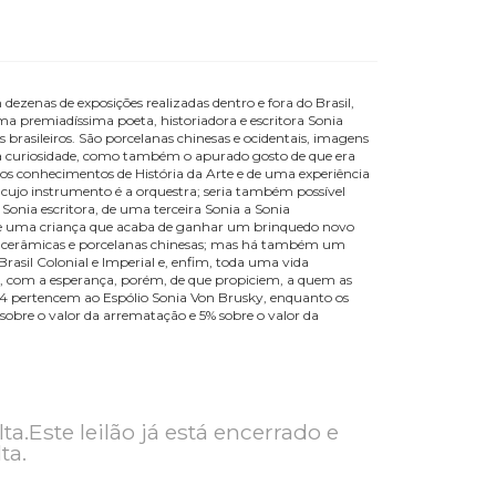
 Passados
e pintora com dezenas de exposições realizadas dentro e fora do Brasi
 de arte, a mesma premiadíssima poeta, historiadora e escritora Sonia
titutos culturais brasileiros. São porcelanas chinesas e ocidentais, ima
mplo espectro de sua curiosidade, como também o apurado gosto de que e
rviço de sólidos conhecimentos de História da Arte e de uma experiê
tro é um artista cujo instrumento é a orquestra; seria também possível
sta plástica e da Sonia escritora, de uma terceira Sonia a Sonia
a com a alegria de uma criança que acaba de ganhar um brinquedo no
nem, na coleção, as cerâmicas e porcelanas chinesas; mas há também um
ileiro, peças do Brasil Colonial e Imperial e, enfim, toda uma vida
a querida Sonia, com a esperança, porém, de que propiciem, a quem a
 Os lotes 01 ao 414 pertencem ao Espólio Sonia Von Brusky, enquanto o
comissão de 5% sobre o valor da arrematação e 5% sobre o valor da