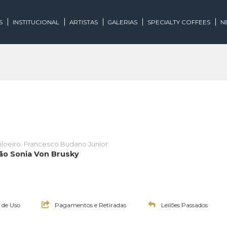
EGORIAS
INSTITUCIONAL
ARTISTAS
GALERIAS
SPECIALTY
y
Leiloeiro: Francesco Budano Junior
- Coleção Sonia Von Brusky
:00h
:00h
:00h