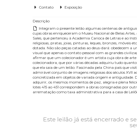
Edital
Contato
Exposição
Descrição
Integram o presente leilão algumas centenas de 
cujas obras enriqueceram o Museu Nacional de Belas
Sales, que pertenceu à Academia Carioca de Letras e a
religiosas, pratas, joias, pinturas, leques, bronze
dotada. Não são peças catadas ao deus-dará: obede
visual que apenas o contato pessoal com as grandes 
afirmar que um colecionador é um artista cuja obra de
colecionadora, que por várias décadas adquiriu tu
que ela saia de um leilão. Fascinada pela China pa
admirável conjunto de imagens religiosas dos séculos 
concretizada em objetos de variada origem e antig
adquirir, os mesmos momentos de paz, alegria e plen
lotes 415 ao 451 correspondem a obras consignadas 
arrematação como taxa administrativa para a casa 