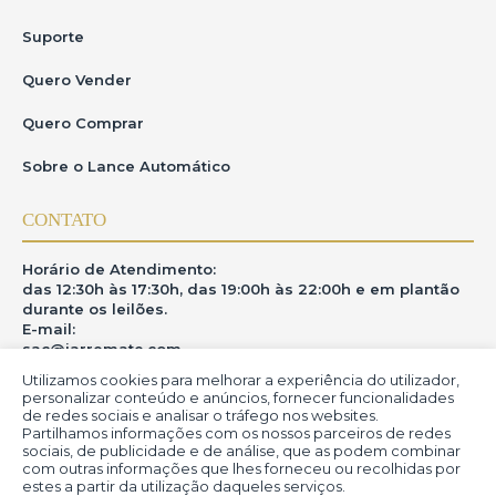
Suporte
Quero Vender
Quero Comprar
Sobre o Lance Automático
CONTATO
Horário de Atendimento:
das 12:30h às 17:30h, das 19:00h às 22:00h e em plantão
durante os leilões.
E-mail:
sac@iarremate.com
Utilizamos cookies para melhorar a experiência do utilizador,
ONDE ESTAMOS
personalizar conteúdo e anúncios, fornecer funcionalidades
de redes sociais e analisar o tráfego nos websites.
Partilhamos informações com os nossos parceiros de redes
R. Heitor Modesto, 28 - Estação São Lourenço - MG
sociais, de publicidade e de análise, que as podem combinar
CEP: 37470-000
com outras informações que lhes forneceu ou recolhidas por
estes a partir da utilização daqueles serviços.