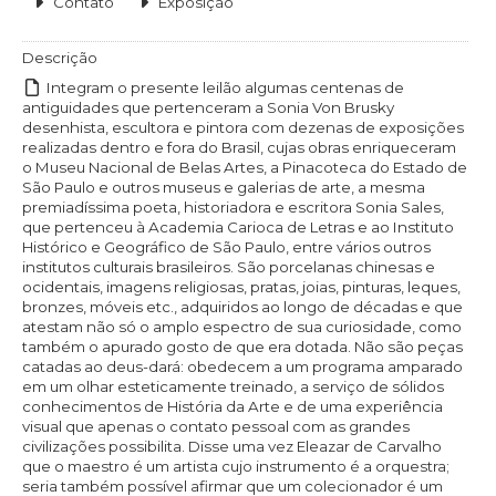
Contato
Exposição
Descrição
Integram o presente leilão algumas centenas de
antiguidades que pertenceram a Sonia Von Brusky
desenhista, escultora e pintora com dezenas de exposições
realizadas dentro e fora do Brasil, cujas obras enriqueceram
o Museu Nacional de Belas Artes, a Pinacoteca do Estado de
São Paulo e outros museus e galerias de arte, a mesma
premiadíssima poeta, historiadora e escritora Sonia Sales,
que pertenceu à Academia Carioca de Letras e ao Instituto
Histórico e Geográfico de São Paulo, entre vários outros
institutos culturais brasileiros. São porcelanas chinesas e
ocidentais, imagens religiosas, pratas, joias, pinturas, leques,
bronzes, móveis etc., adquiridos ao longo de décadas e que
atestam não só o amplo espectro de sua curiosidade, como
também o apurado gosto de que era dotada. Não são peças
catadas ao deus-dará: obedecem a um programa amparado
em um olhar esteticamente treinado, a serviço de sólidos
conhecimentos de História da Arte e de uma experiência
visual que apenas o contato pessoal com as grandes
civilizações possibilita. Disse uma vez Eleazar de Carvalho
que o maestro é um artista cujo instrumento é a orquestra;
seria também possível afirmar que um colecionador é um