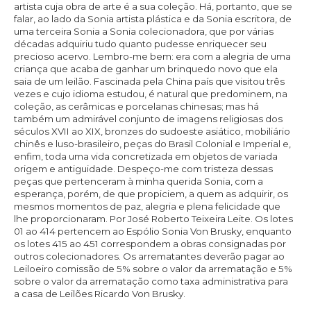
artista cuja obra de arte é a sua coleção. Há, portanto, que se
falar, ao lado da Sonia artista plástica e da Sonia escritora, de
uma terceira Sonia a Sonia colecionadora, que por várias
décadas adquiriu tudo quanto pudesse enriquecer seu
precioso acervo. Lembro-me bem: era com a alegria de uma
criança que acaba de ganhar um brinquedo novo que ela
saia de um leilão. Fascinada pela China país que visitou três
vezes e cujo idioma estudou, é natural que predominem, na
coleção, as cerâmicas e porcelanas chinesas; mas há
também um admirável conjunto de imagens religiosas dos
séculos XVII ao XIX, bronzes do sudoeste asiático, mobiliário
chinês e luso-brasileiro, peças do Brasil Colonial e Imperial e,
enfim, toda uma vida concretizada em objetos de variada
origem e antiguidade. Despeço-me com tristeza dessas
peças que pertenceram à minha querida Sonia, com a
esperança, porém, de que propiciem, a quem as adquirir, os
mesmos momentos de paz, alegria e plena felicidade que
lhe proporcionaram. Por José Roberto Teixeira Leite. Os lotes
01 ao 414 pertencem ao Espólio Sonia Von Brusky, enquanto
os lotes 415 ao 451 correspondem a obras consignadas por
outros colecionadores. Os arrematantes deverão pagar ao
Leiloeiro comissão de 5% sobre o valor da arrematação e 5%
sobre o valor da arrematação como taxa administrativa para
a casa de Leilões Ricardo Von Brusky.