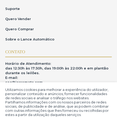
Suporte
Quero Vender
Quero Comprar
Sobre o Lance Automático
CONTATO
Horário de Atendimento:
das 12:30h às 17:30h, das 19:00h às 22:00h e em plantão
durante os leilões.
E-mail:
sac@iarremate.com
Utilizamos cookies para melhorar a experiência do utilizador,
ONDE ESTAMOS
personalizar conteúdo e anúncios, fornecer funcionalidades
de redes sociais e analisar o tráfego nos websites.
Partilhamos informações com os nossos parceiros de redes
R. Heitor Modesto, 28 - Estação São Lourenço - MG
sociais, de publicidade e de análise, que as podem combinar
CEP: 37470-000
com outras informações que lhes forneceu ou recolhidas por
estes a partir da utilização daqueles serviços.