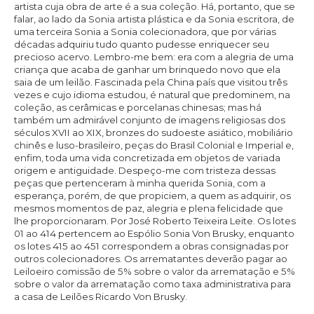
artista cuja obra de arte é a sua coleção. Há, portanto, que se
falar, ao lado da Sonia artista plástica e da Sonia escritora, de
uma terceira Sonia a Sonia colecionadora, que por várias
décadas adquiriu tudo quanto pudesse enriquecer seu
precioso acervo. Lembro-me bem: era com a alegria de uma
criança que acaba de ganhar um brinquedo novo que ela
saia de um leilão. Fascinada pela China país que visitou três
vezes e cujo idioma estudou, é natural que predominem, na
coleção, as cerâmicas e porcelanas chinesas; mas há
também um admirável conjunto de imagens religiosas dos
séculos XVII ao XIX, bronzes do sudoeste asiático, mobiliário
chinês e luso-brasileiro, peças do Brasil Colonial e Imperial e,
enfim, toda uma vida concretizada em objetos de variada
origem e antiguidade. Despeço-me com tristeza dessas
peças que pertenceram à minha querida Sonia, com a
esperança, porém, de que propiciem, a quem as adquirir, os
mesmos momentos de paz, alegria e plena felicidade que
lhe proporcionaram. Por José Roberto Teixeira Leite. Os lotes
01 ao 414 pertencem ao Espólio Sonia Von Brusky, enquanto
os lotes 415 ao 451 correspondem a obras consignadas por
outros colecionadores. Os arrematantes deverão pagar ao
Leiloeiro comissão de 5% sobre o valor da arrematação e 5%
sobre o valor da arrematação como taxa administrativa para
a casa de Leilões Ricardo Von Brusky.