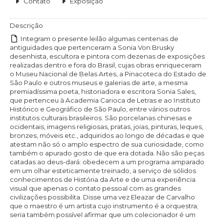
Contato
Exposição
Descrição
Integram o presente leilão algumas centenas de
antiguidades que pertenceram a Sonia Von Brusky
desenhista, escultora e pintora com dezenas de exposições
realizadas dentro e fora do Brasil, cujas obras enriqueceram
o Museu Nacional de Belas Artes, a Pinacoteca do Estado de
São Paulo e outros museus e galerias de arte, a mesma
premiadíssima poeta, historiadora e escritora Sonia Sales,
que pertenceu à Academia Carioca de Letras e ao Instituto
Histórico e Geográfico de São Paulo, entre vários outros
institutos culturais brasileiros. São porcelanas chinesas e
ocidentais, imagens religiosas, pratas, joias, pinturas, leques,
bronzes, móveis etc., adquiridos ao longo de décadas e que
atestam não só o amplo espectro de sua curiosidade, como
também o apurado gosto de que era dotada. Não são peças
catadas ao deus-dará: obedecem a um programa amparado
em um olhar esteticamente treinado, a serviço de sólidos
conhecimentos de História da Arte e de uma experiência
visual que apenas o contato pessoal com as grandes
civilizações possibilita. Disse uma vez Eleazar de Carvalho
que o maestro é um artista cujo instrumento é a orquestra;
seria também possível afirmar que um colecionador é um