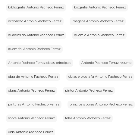
1.2.Aceitação do Termo de Uso e Política de Privacidade:
bibliografia Antonio Pacheco Ferraz
biografia Antonio Pacheco Ferraz
Ao utilizar os serviços do iArremate,o usuário confirma que leu
e compreendeu os Termos de Uso e a Política de Privacidade
aplicáveis ao serviço prestado pela plataforma e concorda em
ficar vinculado a eles.
exposição Antonio Pacheco Ferraz
imagens Antonio Pacheco Ferraz
quadros do Antonio Pacheco Ferraz
quem é Antonio Pacheco Ferraz
2.Definições:
Para melhor compreensão deste documento,neste Termo de
Uso e Política de Privacidade,consideram-se:
quem foi Antonio Pacheco Ferraz
I-Dado pessoal:informação relacionada a pessoa natural
identificada ou identificável;
Antonio Pacheco Ferraz obras principais
Antonio Pacheco Ferraz resumo
II-Banco de dados:conjunto estruturado de dados
pessoais,estabelecido em um ou em vários locais,em suporte
eletrônico ou físico;
obra de Antonio Pacheco Ferraz
obras e biografia Antonio Pacheco Ferraz
III-Usuário:todas as pessoas naturais que utilizarem a
plataforma de transmissão de leilões iArremate,para comprar
obras Antonio Pacheco Ferraz
pintor Antonio Pacheco Ferraz
ou vender,e a quem se referem os dados pessoais tratados;
IV-Violações de dados pessoais:violação de segurança que
provoque,acidental ou ilicitamente,a
pinturas Antonio Pacheco Ferraz
principais obras Antonio Pacheco Ferraz
destruição,perda,alteração,divulgação ou acesso não
autorizado a dados pessoais;
V-Tratamento:operação realizada com dados pessoais,como
sobre Antonio Pacheco Ferraz
telas Antonio Pacheco Ferraz
coleta,armazenamento,processamento,eliminação,entre
outros;
vida Antonio Pacheco Ferraz
VI-Controlador:pessoa natural ou jurídica que decide sobre o