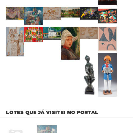
Pessoais(LGPD):
•Direito de confirmação e acesso(Art.18,I e II):Confirmação de
que os dados pessoais são tratados e,se for o caso,direito de
acessá-los.
•Direito de retificação(Art.18,III):Solicitação de correção de
dados incompletos,inexatos ou desatualizados.
•Direitoàlimitação do tratamento dos
dados(Art.18,IV):Eliminação de dados
desnecessários,excessivos ou tratados de forma irregular.
•Direito de oposição(Art.18,§2º):Direito de se opor ao
tratamento de dados por motivos relacionadosàsua situação
particular.
•Direito de portabilidade dos dados(Art.18,V):Portabilidade dos
dados a outro fornecedor de serviço ou produto,mediante
solicitação expressa.
•Direito de não ser submetido a decisões
automatizadas(Art.20,LGPD):Revisão de decisões
automatizadas que afetem interesses do titular.
•Direito ao respeitoàintimidade(Constituição
Federal,Art.5º,X):Respeitoàintimidade,vida privada,honra e
imagem dos indivíduos.
LOTES QUE JÁ VISITEI NO PORTAL
Responsabilidade sobre a descrição dos lotes
A casa de leilões organizadora do eventoéresponsável pela
descrição detalhada dos lotes.O iArremate apenas transmite
os leilões e não realiza a venda direta dos itens