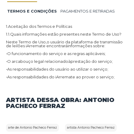
TERMOS E CONDIÇÕES
PAGAMENTOS E RETIRADAS
1.Aceitação dos Termos e Políticas
1.1.Quais informações estão presentes neste Termo de Uso?
Neste Termo de Uso,o usuário da plataforma de transmissão
de leilões iArremate encontraráinformações sobre:
•O funcionamento do serviço e as regras aplicáveis;
•O arcabouço legal relacionadoàprestação do serviço;
•As responsabilidades do usuário ao utilizar o serviço;
•As responsabilidades do iArremate ao prover o serviço;
•Informações para contato,caso exista alguma dúvida ou seja
necessário atualizar informações;
•O foro responsável por eventuais reclamações caso questões
ARTISTA DESSA OBRA: ANTONIO
deste Termo de Uso tenham sido violadas.
PACHECO FERRAZ
Além disso,na Política de Privacidade,o usuário da plataforma
de transmissão de leilões iArremate encontraráinformações
sobre o tratamento de dados pessoais,a sua finalidade,como
são coletados,o compartilhamento de dados com terceiros e
as medidas de segurança implementadas para proteger esses
dados.
arte de Antonio Pacheco Ferraz
artista Antonio Pacheco Ferraz