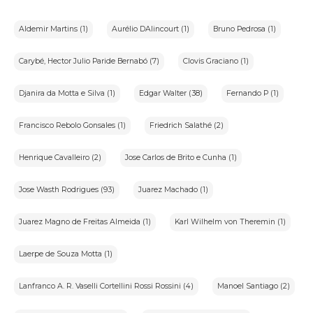
VII-Operador:pessoa natural ou jurídica que realiza o
tratamento de dados pessoais em nome do controlador;
Aldemir Martins (1)
Aurélio DAlincourt (1)
Bruno Pedrosa (1)
VIII-Encarregado:pessoa indicada pelo controlador para atuar
como canal de comunicação entre o controlador,os titulares
dos dados e a Autoridade Nacional de Proteção de
Carybé, Hector Julio Paride Bernabó (7)
Clovis Graciano (1)
Dados(ANPD);
IX-Arrematante:usuário que realiza o lance vencedor em um
Djanira da Motta e Silva (1)
Edgar Walter (38)
Fernando P (1)
leilão;
X-Lote:conjunto de bens ou item específico ofertado em
leilão;
Francisco Rebolo Gonsales (1)
Friedrich Salathé (2)
XI-Pregão:sessão pública em que são aceitos lances para a
compra de bens em leilão.
Henrique Cavalleiro (2)
Jose Carlos de Brito e Cunha (1)
3.Arcabouço Legal:
Jose Wasth Rodrigues (93)
Juarez Machado (1)
•Lei nº12.965,de 23 de abril de 2014-Marco Civil da
Internet:Estabelece princípios,garantias,direitos e deveres
Juarez Magno de Freitas Almeida (1)
Karl Wilhelm von Theremin (1)
para o uso da Internet no Brasil.
•Lei nº13.709,de 14 de agosto de 2018-Lei Geral de Proteção de
Dados Pessoais(LGPD):Dispõe sobre a proteção de dados
Laerpe de Souza Motta (1)
pessoais.
Lanfranco A. R. Vaselli Cortellini Rossi Rossini (4)
Manoel Santiago (2)
4.Descrição do Serviço