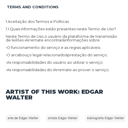
TERMS AND CONDITIONS
1.Aceitação dos Termos e Políticas
PAYMENTS AND WITHDRAWALS
1.1.Quais informações estão presentes neste Termo de Uso?
Neste Termo de Uso,o usuário da plataforma de transmissão
de leilões iArremate encontraráinformações sobre:
•O funcionamento do serviço e as regras aplicáveis;
•O arcabouço legal relacionadoàprestação do serviço;
•As responsabilidades do usuário ao utilizar o serviço;
•As responsabilidades do iArremate ao prover o serviço;
•Informações para contato,caso exista alguma dúvida ou seja
necessário atualizar informações;
•O foro responsável por eventuais reclamações caso questões
ARTIST OF THIS WORK: EDGAR
deste Termo de Uso tenham sido violadas.
WALTER
Além disso,na Política de Privacidade,o usuário da plataforma
de transmissão de leilões iArremate encontraráinformações
sobre o tratamento de dados pessoais,a sua finalidade,como
são coletados,o compartilhamento de dados com terceiros e
as medidas de segurança implementadas para proteger esses
dados.
arte de Edgar Walter
artista Edgar Walter
bibliografia Edgar Walter
1.2.Aceitação do Termo de Uso e Política de Privacidade: