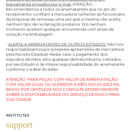
previamente enviados por e-mail.
ATENÇÃO:
-
Recomendamos a todos os arrematantes que no ato do
recebimento confiram a mercadoria na frente do funcionário
da empresa de remessa, uma vez que a mesma não aceita
nenhum tipo de reclamação posterior. Em nenhum
momento aceitem qualquer encomenda com sinais de
violação na embalagem.
-
ALERTA A ARREMATANTES DE OUTROS ESTADOS:
Não nós
responsabilizamos por possíveis apreensões de mercadoria
pela Receita Estadual. Neste caso o pagamento dos
impostos devidos, e/ou qualquer demais tributos, cobrados
por seu Estado é de inteira responsabilidade do arrematante
conforme o edital do leilão.
ATENÇÃO: PARA PEÇAS COM VALOR DE ARREMATAÇÃO
COM VALOR IGUAL OU SUPERIOR A R$10.000,00 (DEZ MIL
REAIS), POR GENTILEZA NOS CONSULTE ANTERIORMENTE
SOBRE A DISPONIBILIDADE DO SERVIÇO DE ENVIO PARA
SUA CIDADE.
INSTITUTES
support