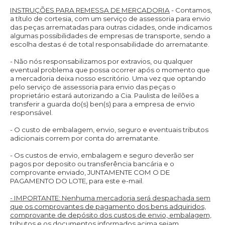
INSTRUÇÕES PARA REMESSA DE MERCADORIA
- Contamos,
a título de cortesia, com um serviço de assessoria para envio
das peças arrematadas para outras cidades, onde indicamos
algumas possibilidades de empresas de transporte
,
sendo a
escolha destas é de total responsabilidade do arrematante.
- Não nós responsabilizamos por extravios, ou qualquer
eventual problema que possa ocorrer após o momento que
a mercadoria deixa nosso escritório. Uma vez que optando
pelo serviço de assessoria para envio das peças o
proprietário estará autorizando a Cia. Paulista de leilões a
transferir a guarda do(s) ben(s) para a empresa de envio
responsável.
- O custo de embalagem, envio, seguro e eventuais tributos
adicionais correm por conta do arrematante.
- Os custos de envio, embalagem e seguro deverão ser
pagos por deposito ou transferência bancária e o
comprovante enviado, JUNTAMENTE COM O DE
PAGAMENTO DO LOTE, para este e-mail
.
- IMPORTANTE:
Nenhuma mercadoria será despachada sem
que os comprovantes de pagamento dos bens adquiridos,
comprovante de depósito dos custos de envio, embalagem,
tributos e os documentos informados acima sejam