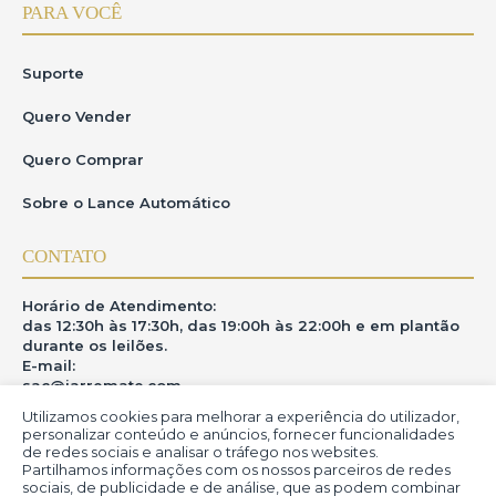
PARA VOCÊ
Suporte
Quero Vender
Quero Comprar
Sobre o Lance Automático
CONTATO
Horário de Atendimento:
das 12:30h às 17:30h, das 19:00h às 22:00h e em plantão
durante os leilões.
E-mail:
sac@iarremate.com
Utilizamos cookies para melhorar a experiência do utilizador,
ONDE ESTAMOS
personalizar conteúdo e anúncios, fornecer funcionalidades
de redes sociais e analisar o tráfego nos websites.
Partilhamos informações com os nossos parceiros de redes
R. Heitor Modesto, 28 - Estação São Lourenço - MG
sociais, de publicidade e de análise, que as podem combinar
CEP: 37470-000