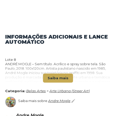
INFORMAÇÕES ADICIONAIS E LANCE
AUTOMÁTICO
VOLTAR PARA O CATÁLOGO
Lote 8
ANDRÉ MOGLE – Sem título. Acrílico e spray sobre tela. São
Paulo, 2018. 100x120cm. Artista paulistano nascido em 1985,
André Mogle iniciou sua trajetória no graffiti em 1998. Sua
produção é marcada pela fusão entre arte urbana e temática
Saiba mais
ambiental, explorando a relação entre o homem e a natureza
por meio de figuras híbridas e cenários de caráter simbólico.
Suas obras abordam questões ligadas à consciência
Categoria:
Belas Artes
>
Arte Urbana (Streer Art)
ambiental, empatia e convivência humana, combinando
linguagem contemporânea e forte identidade visual.
Saiba mais sobre
Andre Mogle
Andre Mogle