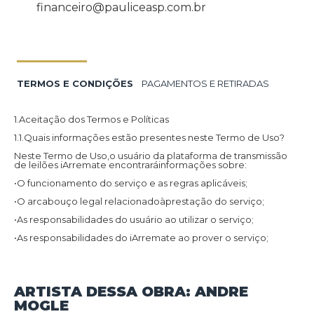
financeiro@pauliceasp.com.br
TERMOS E CONDIÇÕES
PAGAMENTOS E RETIRADAS
1.Aceitação dos Termos e Políticas
1.1.Quais informações estão presentes neste Termo de Uso?
Neste Termo de Uso,o usuário da plataforma de transmissão
de leilões iArremate encontraráinformações sobre:
•O funcionamento do serviço e as regras aplicáveis;
•O arcabouço legal relacionadoàprestação do serviço;
•As responsabilidades do usuário ao utilizar o serviço;
•As responsabilidades do iArremate ao prover o serviço;
•Informações para contato,caso exista alguma dúvida ou seja
necessário atualizar informações;
•O foro responsável por eventuais reclamações caso questões
ARTISTA DESSA OBRA: ANDRE
deste Termo de Uso tenham sido violadas.
MOGLE
Além disso,na Política de Privacidade,o usuário da plataforma