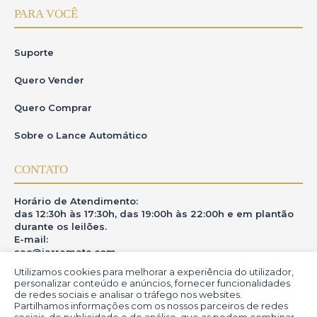
PARA VOCÊ
Suporte
Quero Vender
Quero Comprar
Sobre o Lance Automático
CONTATO
Horário de Atendimento:
das 12:30h às 17:30h, das 19:00h às 22:00h e em plantão
durante os leilões.
E-mail:
sac@iarremate.com
Utilizamos cookies para melhorar a experiência do utilizador,
ONDE ESTAMOS
personalizar conteúdo e anúncios, fornecer funcionalidades
de redes sociais e analisar o tráfego nos websites.
Partilhamos informações com os nossos parceiros de redes
R. Heitor Modesto, 28 - Estação São Lourenço - MG