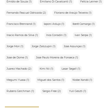
Emídio de Souza (1)
Emiliano Di Cavalcanti (1)
Felícia Leirner (1)
Fernando Pascual Odriozola (2)
Floriano de Araújo Teixeira (1)
Francisco Brennand (1)
Iaponi Aráujo (1)
Iberê Camargo (1)
Inacio Ramos da Silva (1)
Inos Corradin (1)
Ivan Serpa (1)
Jorge Mori (1)
Jorge Zalszupin (1)
Jose Assunçao (1)
Jose de Dome (1)
Jose Paulo Moreira da Fonseca (1)
Juarez Machado (2)
Kimi Nii (1)
Lasar Segall (1)
Megumi Yuasa (1)
Miguel dos Santos (1)
Niobe Xandó (1)
Rubens Gerchman (1)
Sergio Free (2)
Yuli Geszti (1)