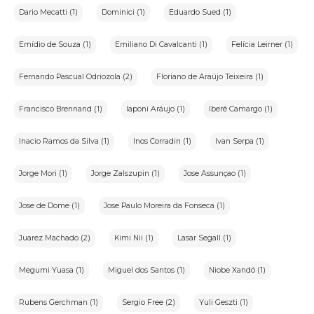
Dario Mecatti (1)
Dominici (1)
Eduardo Sued (1)
Emídio de Souza (1)
Emiliano Di Cavalcanti (1)
Felícia Leirner (1)
Fernando Pascual Odriozola (2)
Floriano de Araújo Teixeira (1)
Francisco Brennand (1)
Iaponi Aráujo (1)
Iberê Camargo (1)
Inacio Ramos da Silva (1)
Inos Corradin (1)
Ivan Serpa (1)
Jorge Mori (1)
Jorge Zalszupin (1)
Jose Assunçao (1)
Jose de Dome (1)
Jose Paulo Moreira da Fonseca (1)
Juarez Machado (2)
Kimi Nii (1)
Lasar Segall (1)
Megumi Yuasa (1)
Miguel dos Santos (1)
Niobe Xandó (1)
Rubens Gerchman (1)
Sergio Free (2)
Yuli Geszti (1)