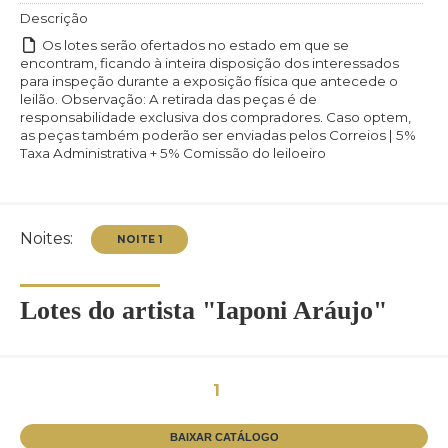
Descrição
Os lotes serão ofertados no estado em que se
encontram, ficando à inteira disposição dos interessados
para inspeção durante a exposição física que antecede o
leilão. Observação: A retirada das peças é de
responsabilidade exclusiva dos compradores. Caso optem,
as peças também poderão ser enviadas pelos Correios | 5%
Taxa Administrativa + 5% Comissão do leiloeiro
Noites:
Lotes do artista "Iaponi Aráujo"
1
NOITE 1
BAIXAR CATÁLOGO