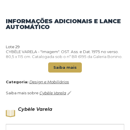
INFORMAÇÕES ADICIONAIS E LANCE
VOLTAR PARA O CATÁLOGO
AUTOMÁTICO
Lote 29
CYBÈLE VARELA - "Imagem". OST. Ass. e Dat. 1975 no verso.
80,5 x 115 cm. Catalogada sob o nº BR 6195 da Galeria Bonino.
Saiba mais
Categoria:
Design e Mobiliários
Saiba mais sobre
Cybèle Varela
Cybèle Varela