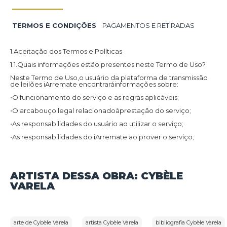
TERMOS E CONDIÇÕES
PAGAMENTOS E RETIRADAS
1.Aceitação dos Termos e Políticas
1.1.Quais informações estão presentes neste Termo de Uso?
Neste Termo de Uso,o usuário da plataforma de transmissão
de leilões iArremate encontraráinformações sobre:
•O funcionamento do serviço e as regras aplicáveis;
•O arcabouço legal relacionadoàprestação do serviço;
•As responsabilidades do usuário ao utilizar o serviço;
•As responsabilidades do iArremate ao prover o serviço;
•Informações para contato,caso exista alguma dúvida ou seja
necessário atualizar informações;
•O foro responsável por eventuais reclamações caso questões
ARTISTA DESSA OBRA: CYBÈLE
deste Termo de Uso tenham sido violadas.
VARELA
Além disso,na Política de Privacidade,o usuário da plataforma
de transmissão de leilões iArremate encontraráinformações
sobre o tratamento de dados pessoais,a sua finalidade,como
são coletados,o compartilhamento de dados com terceiros e
as medidas de segurança implementadas para proteger esses
dados.
arte de Cybèle Varela
artista Cybèle Varela
bibliografia Cybèle Varela