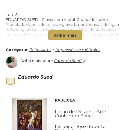
Lote 5
VOLTAR PARA O CATÁLOGO
EDUARDO SUED - Gravura em metal. Chapa de cobre.
Niquelada depois de ter sido gravada nas técnicas de água
forte e água tinta. Impressão feita por Orlando da Silva em
junho de 1967, especialmente para a GAE em tiragem de 110
Saiba mais
exemplares, sendo os numerados de 1/110 a 10/110 impressos
em papel Rives e os de 11/110 a 110/110 em papel Debret. Após
feita a tiragem a chapa foi riscada. Tiragem 84/110. Ass. CID.
Categoria:
Belas Artes
>
Impressões e múltiplos
Dat. 1967. 19,6 x 25 cm. (Não emoldurado)
Saiba mais sobre
Eduardo Sued
Eduardo Sued
PAULICEA
Leilão de Design e Arte
Contemporânea
Leiloeiro: José Roberto