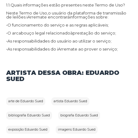
1.1.Quais informações estão presentes neste Termo de Uso?
Neste Termo de Uso,o usuário da plataforma de transmissão
de leilões iArremate encontraráinformações sobre:
•O funcionamento do serviço e as regras aplicáveis;
•O arcabouço legal relacionadoàprestação do serviço;
•As responsabilidades do usuário ao utilizar o serviço;
•As responsabilidades do iArremate ao prover o serviço;
•Informações para contato,caso exista alguma dúvida ou seja
necessário atualizar informações;
•O foro responsável por eventuais reclamações caso questões
ARTISTA DESSA OBRA: EDUARDO
deste Termo de Uso tenham sido violadas.
SUED
Além disso,na Política de Privacidade,o usuário da plataforma
de transmissão de leilões iArremate encontraráinformações
sobre o tratamento de dados pessoais,a sua finalidade,como
são coletados,o compartilhamento de dados com terceiros e
as medidas de segurança implementadas para proteger esses
dados.
arte de Eduardo Sued
artista Eduardo Sued
1.2.Aceitação do Termo de Uso e Política de Privacidade:
bibliografia Eduardo Sued
biografia Eduardo Sued
Ao utilizar os serviços do iArremate,o usuário confirma que leu
e compreendeu os Termos de Uso e a Política de Privacidade
aplicáveis ao serviço prestado pela plataforma e concorda em
ficar vinculado a eles.
exposição Eduardo Sued
imagens Eduardo Sued