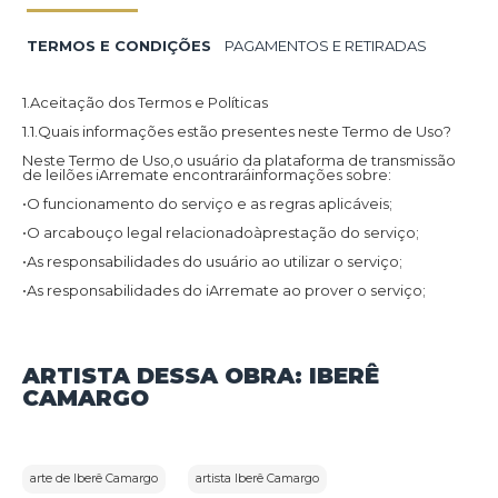
TERMOS E CONDIÇÕES
PAGAMENTOS E RETIRADAS
1.Aceitação dos Termos e Políticas
1.1.Quais informações estão presentes neste Termo de Uso?
Neste Termo de Uso,o usuário da plataforma de transmissão
de leilões iArremate encontraráinformações sobre:
•O funcionamento do serviço e as regras aplicáveis;
•O arcabouço legal relacionadoàprestação do serviço;
•As responsabilidades do usuário ao utilizar o serviço;
•As responsabilidades do iArremate ao prover o serviço;
•Informações para contato,caso exista alguma dúvida ou seja
necessário atualizar informações;
•O foro responsável por eventuais reclamações caso questões
ARTISTA DESSA OBRA: IBERÊ
deste Termo de Uso tenham sido violadas.
CAMARGO
Além disso,na Política de Privacidade,o usuário da plataforma
de transmissão de leilões iArremate encontraráinformações
sobre o tratamento de dados pessoais,a sua finalidade,como
são coletados,o compartilhamento de dados com terceiros e
as medidas de segurança implementadas para proteger esses
dados.
arte de Iberê Camargo
artista Iberê Camargo