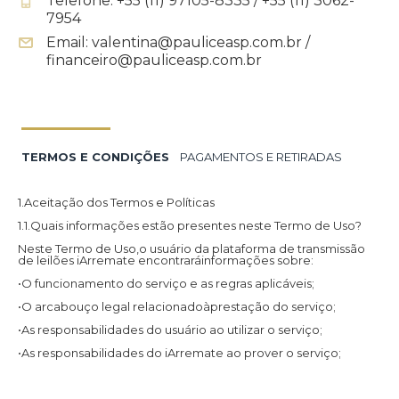
Telefone: +55 (11) 97105-8335 / +55 (11) 3062-
7954
Email: valentina@pauliceasp.com.br /
financeiro@pauliceasp.com.br
TERMOS E CONDIÇÕES
PAGAMENTOS E RETIRADAS
1.Aceitação dos Termos e Políticas
1.1.Quais informações estão presentes neste Termo de Uso?
Neste Termo de Uso,o usuário da plataforma de transmissão
de leilões iArremate encontraráinformações sobre:
•O funcionamento do serviço e as regras aplicáveis;
•O arcabouço legal relacionadoàprestação do serviço;
•As responsabilidades do usuário ao utilizar o serviço;
•As responsabilidades do iArremate ao prover o serviço;
•Informações para contato,caso exista alguma dúvida ou seja
necessário atualizar informações;