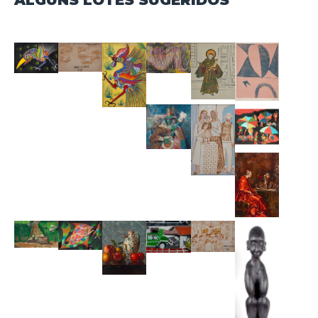
ALGUNS LOTES SUGERIDOS
acessar salas de leilões ao vivo."
Transmissão Online
Ao ingressar no pregão,o usuário fica ciente de que a
realização do leilãoéem tempo real,e os lances são
transmitidos de forma imediata por meio do clique.Contudo,o
iArremate não se responsabiliza por quaisquer
interrupções,instabilidades ou quedas na conexão de
internet,que são riscos inerentesàescolha do meio digital para
participação.
5.Direitos do Usuário
O usuário da plataforma iArremate possui os seguintes direitos
conferidos pela Lei Geral de Proteção de Dados
Pessoais(LGPD):
•Direito de confirmação e acesso(Art.18,I e II):Confirmação de
que os dados pessoais são tratados e,se for o caso,direito de
acessá-los.
•Direito de retificação(Art.18,III):Solicitação de correção de
dados incompletos,inexatos ou desatualizados.
•Direitoàlimitação do tratamento dos
dados(Art.18,IV):Eliminação de dados
desnecessários,excessivos ou tratados de forma irregular.
•Direito de oposição(Art.18,§2º):Direito de se opor ao
tratamento de dados por motivos relacionadosàsua situação
particular.