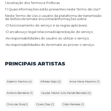
1.Aceitação dos Termos e Políticas
1.1.Quais informações estão presentes neste Termo de Uso?
Neste Termo de Uso,o usuário da plataforma de transmissão
de leilões iArremate encontraráinformações sobre:
•O funcionamento do serviço e as regras aplicáveis;
•O arcabouço legal relacionadoàprestação do serviço;
•As responsabilidades do usuário ao utilizar o serviço;
•As responsabilidades do iArremate ao prover o serviço;
•Informações para contato,caso exista alguma dúvida ou seja
necessário atualizar informações;
•O foro responsável por eventuais reclamações caso questões
PRINCIPAIS ARTISTAS
deste Termo de Uso tenham sido violadas.
Além disso,na Política de Privacidade,o usuário da plataforma
de transmissão de leilões iArremate encontraráinformações
sobre o tratamento de dados pessoais,a sua finalidade,como
são coletados,o compartilhamento de dados com terceiros e
Aldemir Martins (4)
Alfredo Volpi (2)
Anna Maria Maiolino (1)
as medidas de segurança implementadas para proteger esses
dados.
1.2.Aceitação do Termo de Uso e Política de Privacidade:
Antônio Bandeira (1)
Carybé, Hector Julio Paride Bernabó (2)
Ao utilizar os serviços do iArremate,o usuário confirma que leu
e compreendeu os Termos de Uso e a Política de Privacidade
Chico da Silva(1)
Cícero Dias (1)
Cildo Meireles (1)
aplicáveis ao serviço prestado pela plataforma e concorda em
ficar vinculado a eles.