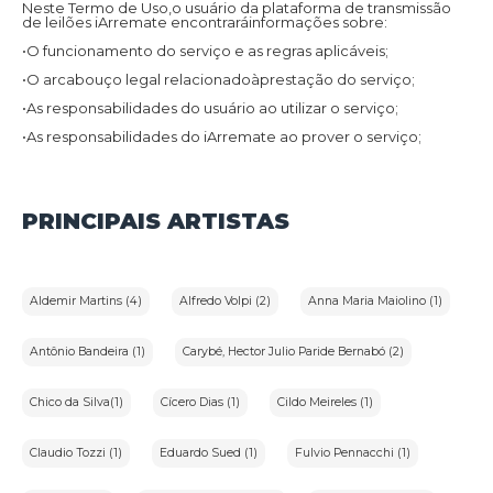
Neste Termo de Uso,o usuário da plataforma de transmissão
de leilões iArremate encontraráinformações sobre:
•O funcionamento do serviço e as regras aplicáveis;
•O arcabouço legal relacionadoàprestação do serviço;
•As responsabilidades do usuário ao utilizar o serviço;
•As responsabilidades do iArremate ao prover o serviço;
•Informações para contato,caso exista alguma dúvida ou seja
necessário atualizar informações;
•O foro responsável por eventuais reclamações caso questões
PRINCIPAIS ARTISTAS
deste Termo de Uso tenham sido violadas.
Além disso,na Política de Privacidade,o usuário da plataforma
de transmissão de leilões iArremate encontraráinformações
sobre o tratamento de dados pessoais,a sua finalidade,como
são coletados,o compartilhamento de dados com terceiros e
Aldemir Martins (4)
Alfredo Volpi (2)
Anna Maria Maiolino (1)
as medidas de segurança implementadas para proteger esses
dados.
1.2.Aceitação do Termo de Uso e Política de Privacidade:
Antônio Bandeira (1)
Carybé, Hector Julio Paride Bernabó (2)
Ao utilizar os serviços do iArremate,o usuário confirma que leu
e compreendeu os Termos de Uso e a Política de Privacidade
Chico da Silva(1)
Cícero Dias (1)
Cildo Meireles (1)
aplicáveis ao serviço prestado pela plataforma e concorda em
ficar vinculado a eles.
Claudio Tozzi (1)
Eduardo Sued (1)
Fulvio Pennacchi (1)
2.Definições: