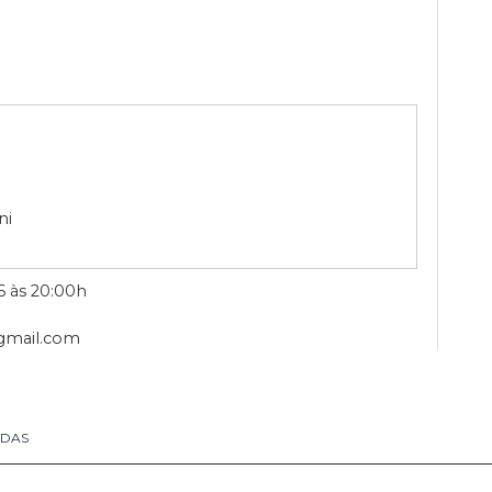
35 x 35 cm. Ass Verso. Edition Denise René, Exemplaire V/X.
o
LÕES
avazzoni
06/2026 às 20:00h
eiloes@gmail.com