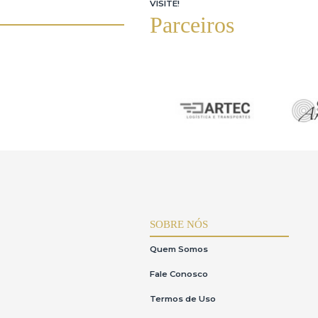
•Direito de retificação(Art.18,III):Solicitação d
•Direitoàlimitação do tratamento dos dados(Art.
•Direito de oposição(Art.18,§2º):Direito de se 
•Direito de portabilidade dos dados(Art.18,V):P
•Direito de não ser submetido a decisões auto
•Direito ao respeitoàintimidade(Constituição F
Responsabilidade sobre a descrição dos lotes
A casa de leilões organizadora do eventoérespon
de leilões contrata o leiloeiro para realizar o
Consumidor(CDC).
6.Responsabilidades do Usuário
VISITE!
O usuárioéresponsável pela precisão e veracida
Parceiros
O usuário se compromete a:
•Fornecer somente seus próprios dados pessoai
•Manter a confidencialidade de seu login e senh
•Arcar com as obrigações assumidas ao realiza
administração,comissão do leiloeiro e multa d