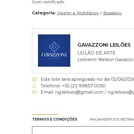
Lote 27
Victor Vassarely - Acrílico sobre madeira - 
Com certificado.
Categoria:
Design e Mobiliários
>
Brasileir
GAVAZZONI LEI
LEILÃO DE ARTE
Leiloeiro: Nelson G
Este lote será apregoado no dia 02/
Telefone: +55 (21) 99857-0050
Email: ng.leiloes@gmail.com / ng.l