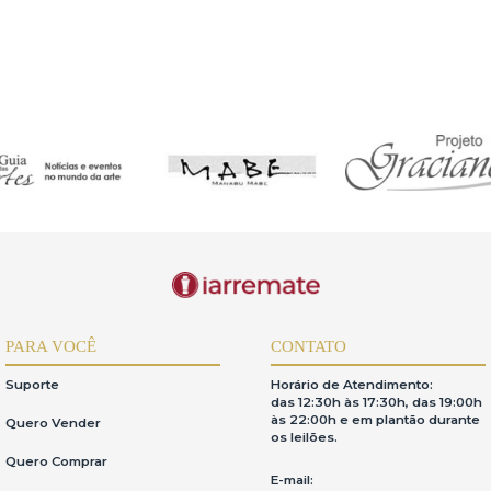
e correção de dados incompletos,inexatos ou desatualizados.
18,IV):Eliminação de dados desnecessários,excessivos ou tratados de fo
opor ao tratamento de dados por motivos relacionadosàsua situação parti
ortabilidade dos dados a outro fornecedor de serviço ou produto,mediante
matizadas(Art.20,LGPD):Revisão de decisões automatizadas que afetem in
ederal,Art.5º,X):Respeitoàintimidade,vida privada,honra e imagem dos 
sável pela descrição detalhada dos lotes.O iArremate apenas transmite o
 pregão de itens pertencentes a terceiros,a relação de consumo nãoéaplic
de dos dados fornecidos e reconhece que inconsistências podem impedir
s,mantendo-os atualizados.
a,responsabilizando-se por seu uso.
r lances,inclusive o pagamento dos lotes arrematados.Em caso de desi
e 20%devidaàgaleria e 10%devida ao iArremate.