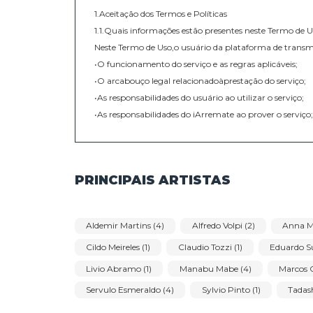
TERMOS E CONDIÇÕES
PAGAMENTOS E 
1.Aceitação dos Termos e Políticas
1.1.Quais informações estão presentes neste Te
Neste Termo de Uso,o usuário da plataforma de
•O funcionamento do serviço e as regras aplicáv
•O arcabouço legal relacionadoàprestação do se
•As responsabilidades do usuário ao utilizar o se
•As responsabilidades do iArremate ao prover o 
•Informações para contato,caso exista alguma d
•O foro responsável por eventuais reclamações
Além disso,na Política de Privacidade,o usuári
coletados,o compartilhamento de dados com te
PRINCIPAIS ARTISTAS