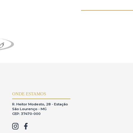
rma irregular.
cular.
 solicitação expressa.
teresses do titular.
indivíduos.
s leilões e não realiza a venda direta dos itens leiloados.Como a casa
ável neste contexto,conforme previsto no Código de Defesa do
 a utilização da plataforma.
stência,o usuário estásujeito ao pagamento de uma taxa de