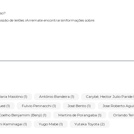
RETIRADAS
rmo de Uso?
 transmissão de leilões iArremate encontraráinformações sobre:
eis;
rviço;
rviço;
serviço;
úvida ou seja necessário atualizar informações;
 caso questões deste Termo de Uso tenham sido violadas.
o da plataforma de transmissão de leilões iArremate encontraráinforma
rceiros e as medidas de segurança implementadas para proteger esses