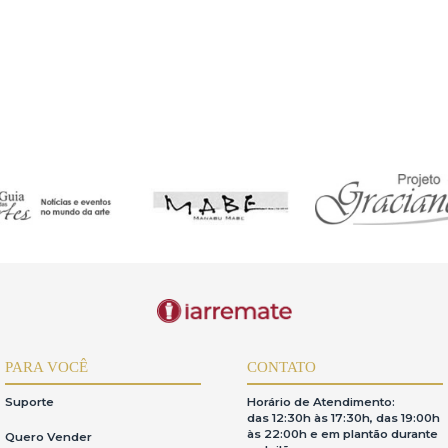
 pregão de itens pertencentes a terceiros,a relação de consumo nãoéaplic
de dos dados fornecidos e reconhece que inconsistências podem impedir
s,mantendo-os atualizados.
a,responsabilizando-se por seu uso.
r lances,inclusive o pagamento dos lotes arrematados.Em caso de desi
e 20%devidaàgaleria e 10%devida ao iArremate.
hece a validade de procurações privadas ou informais para o acesso e 
uas ações e lances realizados no sistema.Somente seráaceita procuraç
a deveráser apresentada com antecedência mínima de 48 horas antes do p
a apresentada dentro do prazo estipulado,o acesso ao sistema seráneg
o edital do leilão e a exclusão definitiva do sistema do iArremate.
egislações aplicáveis sobre o uso correto dos dados pessoais dos usuári
ões,instabilidades ou quedas de conexão na internet durante a transmiss
orma.