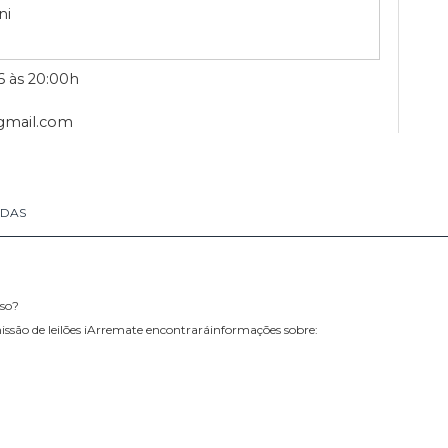
LÕES
avazzoni
06/2026 às 20:00h
eiloes@gmail.com
RETIRADAS
rmo de Uso?