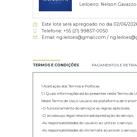
GAVAZZONI LEI
LEILÃO DE ARTE
Leiloeiro: Nelson G
Este lote será apregoado no dia 02/
Telefone: +55 (21) 99857-0050
Email: ng.leiloes@gmail.com / ng.l
TERMOS E CONDIÇÕES
PAGAMENTOS E 
1.Aceitação dos Termos e Políticas
1.1.Quais informações estão presentes neste Te