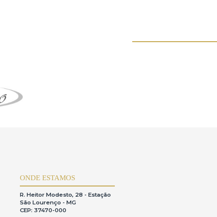
ável neste contexto,conforme previsto no Código de Defesa do
 a utilização da plataforma.
stência,o usuário estásujeito ao pagamento de uma taxa de
uso da plataforma.O acessoérestrito ao próprio
ão por instrumento públicos,formalizada em Cartório,com poderes
regão ou do lance,para que possa ser validada e registrada pela
ado ao procurador.
os,protegendo sua privacidade e garantindo os direitos conferidos pela
ão dos leilões.Estes são riscos inerentesàescolha do meio digital de