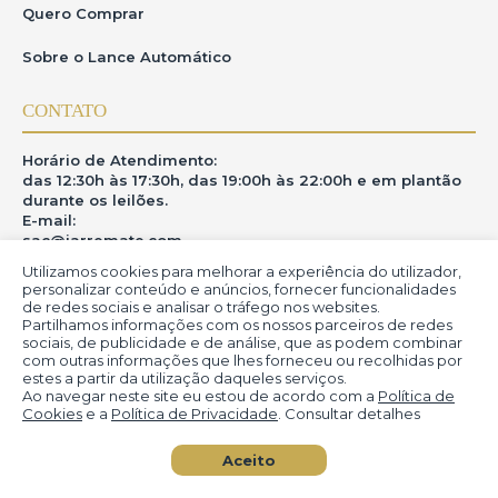
Quero Comprar
Sobre o Lance Automático
CONTATO
Horário de Atendimento:
das 12:30h às 17:30h, das 19:00h às 22:00h e em plantão
durante os leilões.
E-mail:
sac@iarremate.com
Utilizamos cookies para melhorar a experiência do utilizador,
ONDE ESTAMOS
personalizar conteúdo e anúncios, fornecer funcionalidades
de redes sociais e analisar o tráfego nos websites.
Partilhamos informações com os nossos parceiros de redes
R. Heitor Modesto, 28 - Estação São Lourenço - MG
sociais, de publicidade e de análise, que as podem combinar
CEP: 37470-000
com outras informações que lhes forneceu ou recolhidas por
estes a partir da utilização daqueles serviços.
Ao navegar neste site eu estou de acordo com a
Política de
Cookies
e a
Política de Privacidade
. Consultar detalhes
© iArremate - Portal de Arte (2013-2026)
Aceito