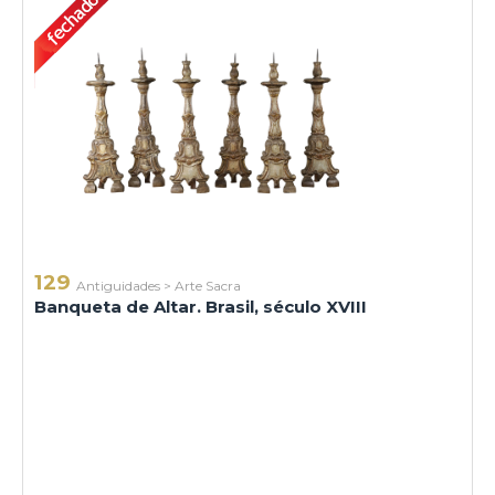
129
Antiguidades
>
Arte Sacra
Banqueta de Altar. Brasil, século XVIII