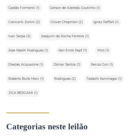
Gastão Formenti (1)
Gerson de Azeredo Coutinho (1)
Giancarlo Zorlini (2)
Grover Chapman (2)
Ignaz Raffalt (1)
Ivan Serpa (3)
Joaquim da Rocha Ferreira (1)
Jose Wasth Rodrigues (1)
Karl Ernst Papf (1)
Miró (1)
Orestes Acquarone (1)
Osmar Santos (1)
Renzo Gori (1)
Roberto Burle Marx (1)
Rodrigues (2)
Tadashi Kaminagai (1)
ZICA BERGAMI (1)
Categorias neste leilão