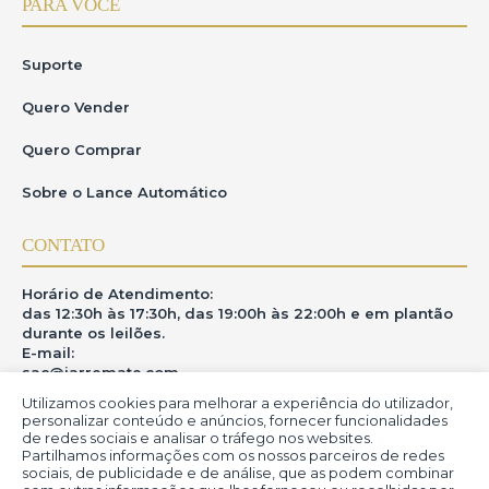
PARA VOCÊ
Suporte
Quero Vender
Quero Comprar
Sobre o Lance Automático
CONTATO
Horário de Atendimento:
das 12:30h às 17:30h, das 19:00h às 22:00h e em plantão
durante os leilões.
E-mail:
sac@iarremate.com
Utilizamos cookies para melhorar a experiência do utilizador,
ONDE ESTAMOS
personalizar conteúdo e anúncios, fornecer funcionalidades
de redes sociais e analisar o tráfego nos websites.
Partilhamos informações com os nossos parceiros de redes
R. Heitor Modesto, 28 - Estação São Lourenço - MG
sociais, de publicidade e de análise, que as podem combinar
CEP: 37470-000