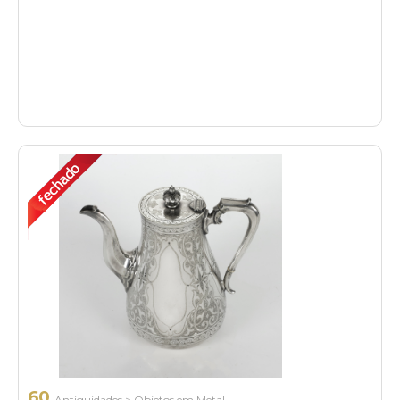
60
Antiguidades
>
Objetos em Metal