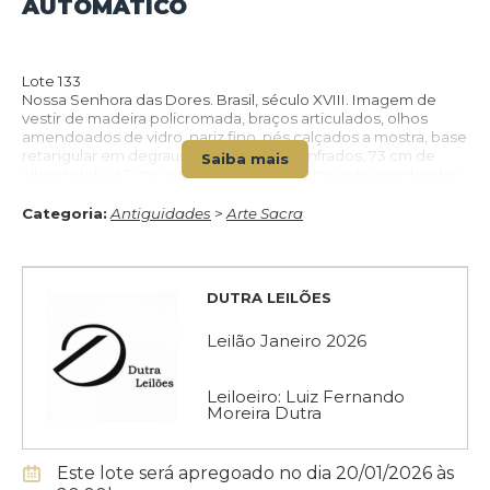
AUTOMÁTICO
Lote 133
VOLTAR PARA O CATÁLOGO
Nossa Senhora das Dores. Brasil, século XVIII. Imagem de
vestir de madeira policromada, braços articulados, olhos
amendoados de vidro, nariz fino, pés calçados a mostra, base
retangular em degraus com cantos chanfrados; 73 cm de
Saiba mais
altura total e 63 cm sem resplendor. Acompanha resplendor
com arcos estrelados e punhal com crisólitas no punho,
todos de prata. Imagem executada por grande Mestre,
Categoria:
Antiguidades
>
Arte Sacra
necessitando de maiores e mais detalhados estudos para
atribuí-la a um deles, como por exemplo, ao Aleijadinho.
DUTRA LEILÕES
Leilão Janeiro 2026
Leiloeiro: Luiz Fernando
Moreira Dutra
Este lote será apregoado no dia 20/01/2026 às