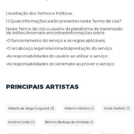
1.Aceitação dos Termos e Políticas
1.1.Quais informações estão presentes neste Termo de Uso?
Neste Termo de Uso,o usuário da plataforma de transmissão
de leilões iArremate encontraráinformações sobre:
•O funcionamento do serviço e as regras aplicáveis;
•O arcabouço legal relacionadoàprestação do serviço;
•As responsabilidades do usuário ao utilizar o serviço;
•As responsabilidades do iArremate ao prover o serviço;
•Informações para contato,caso exista alguma dúvida ou seja
necessário atualizar informações;
•O foro responsável por eventuais reclamações caso questões
PRINCIPAIS ARTISTAS
deste Termo de Uso tenham sido violadas.
Além disso,na Política de Privacidade,o usuário da plataforma
de transmissão de leilões iArremate encontraráinformações
sobre o tratamento de dados pessoais,a sua finalidade,como
são coletados,o compartilhamento de dados com terceiros e
Alberto da Veiga Guignard (3)
Aldemir Martins (1)
Anita Malfatti (1)
as medidas de segurança implementadas para proteger esses
dados.
1.2.Aceitação do Termo de Uso e Política de Privacidade:
Antônio Julião (1)
Belmiro Barbosa de Almeida (1)
Ao utilizar os serviços do iArremate,o usuário confirma que leu
e compreendeu os Termos de Uso e a Política de Privacidade