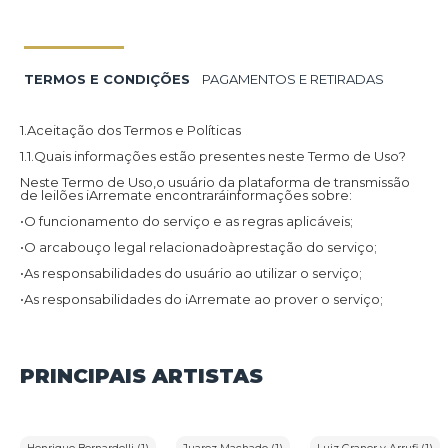
TERMOS E CONDIÇÕES
PAGAMENTOS E RETIRADAS
1.Aceitação dos Termos e Políticas
1.1.Quais informações estão presentes neste Termo de Uso?
Neste Termo de Uso,o usuário da plataforma de transmissão
de leilões iArremate encontraráinformações sobre:
•O funcionamento do serviço e as regras aplicáveis;
•O arcabouço legal relacionadoàprestação do serviço;
•As responsabilidades do usuário ao utilizar o serviço;
•As responsabilidades do iArremate ao prover o serviço;
•Informações para contato,caso exista alguma dúvida ou seja
necessário atualizar informações;
•O foro responsável por eventuais reclamações caso questões
PRINCIPAIS ARTISTAS
deste Termo de Uso tenham sido violadas.
Além disso,na Política de Privacidade,o usuário da plataforma
de transmissão de leilões iArremate encontraráinformações
sobre o tratamento de dados pessoais,a sua finalidade,como
são coletados,o compartilhamento de dados com terceiros e