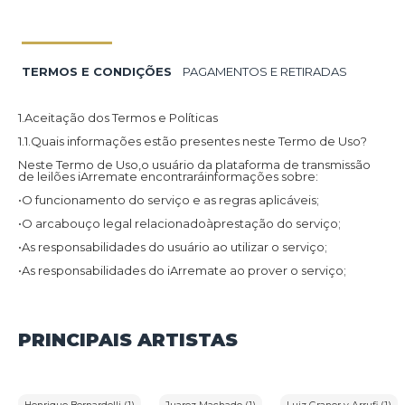
TERMOS E CONDIÇÕES
PAGAMENTOS E RETIRADAS
1.Aceitação dos Termos e Políticas
1.1.Quais informações estão presentes neste Termo de Uso?
Neste Termo de Uso,o usuário da plataforma de transmissão
de leilões iArremate encontraráinformações sobre:
•O funcionamento do serviço e as regras aplicáveis;
•O arcabouço legal relacionadoàprestação do serviço;
•As responsabilidades do usuário ao utilizar o serviço;
•As responsabilidades do iArremate ao prover o serviço;
•Informações para contato,caso exista alguma dúvida ou seja
necessário atualizar informações;
•O foro responsável por eventuais reclamações caso questões
PRINCIPAIS ARTISTAS
deste Termo de Uso tenham sido violadas.
Além disso,na Política de Privacidade,o usuário da plataforma
de transmissão de leilões iArremate encontraráinformações
sobre o tratamento de dados pessoais,a sua finalidade,como
são coletados,o compartilhamento de dados com terceiros e