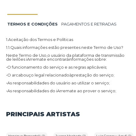
TERMOS E CONDIÇÕES
PAGAMENTOS E RETIRADAS
1.Aceitação dos Termos e Políticas
1.1.Quais informações estão presentes neste Termo de Uso?
Neste Termo de Uso,o usuário da plataforma de transmissão
de leilões iArremate encontraráinformações sobre:
•O funcionamento do serviço e as regras aplicáveis;
•O arcabouço legal relacionadoàprestação do serviço;
•As responsabilidades do usuário ao utilizar o serviço;
•As responsabilidades do iArremate ao prover o serviço;
•Informações para contato,caso exista alguma dúvida ou seja
necessário atualizar informações;
•O foro responsável por eventuais reclamações caso questões
PRINCIPAIS ARTISTAS
deste Termo de Uso tenham sido violadas.
Além disso,na Política de Privacidade,o usuário da plataforma
de transmissão de leilões iArremate encontraráinformações
sobre o tratamento de dados pessoais,a sua finalidade,como
são coletados,o compartilhamento de dados com terceiros e